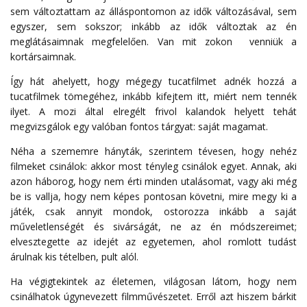
sem változtattam az álláspontomon az idők változásával, sem
egyszer, sem sokszor; inkább az idők változtak az én
meglátásaimnak megfelelően. Van mit zokon venniük a
kortársaimnak.
Így hát ahelyett, hogy mégegy tucatfilmet adnék hozzá a
tucatfilmek tömegéhez, inkább kifejtem itt, miért nem tennék
ilyet. A mozi által elregélt frivol kalandok helyett tehát
megvizsgálok egy valóban fontos tárgyat: saját magamat.
Néha a szememre hányták, szerintem tévesen, hogy nehéz
filmeket csinálok: akkor most tényleg csinálok egyet. Annak, aki
azon háborog, hogy nem érti minden utalásomat, vagy aki még
be is vallja, hogy nem képes pontosan követni, mire megy ki a
játék, csak annyit mondok, ostorozza inkább a saját
műveletlenségét és sivárságát, ne az én módszereimet;
elvesztegette az idejét az egyetemen, ahol romlott tudást
árulnak kis tételben, pult alól.
Ha végigtekintek az életemen, világosan látom, hogy nem
csinálhatok úgynevezett filmművészetet. Erről azt hiszem bárkit