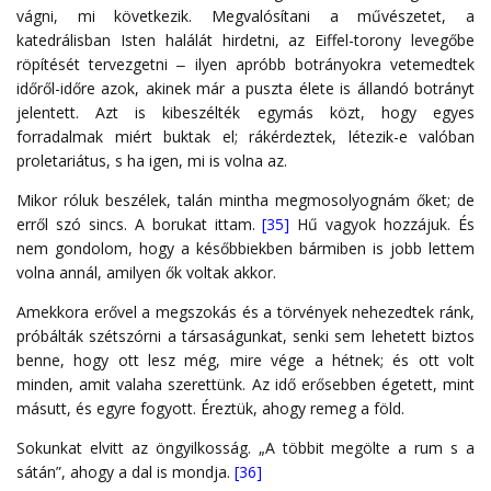
vágni, mi következik. Megvalósítani a művészetet, a
katedrálisban Isten halálát hirdetni, az Eiffel-torony levegőbe
röpítését tervezgetni ‒ ilyen apróbb botrányokra vetemedtek
időről-időre azok, akinek már a puszta élete is állandó botrányt
jelentett. Azt is kibeszélték egymás közt, hogy egyes
forradalmak miért buktak el; rákérdeztek, létezik-e valóban
proletariátus, s ha igen, mi is volna az.
Mikor róluk beszélek, talán mintha megmosolyognám őket; de
erről szó sincs. A borukat ittam.
[35]
Hű vagyok hozzájuk. És
nem gondolom, hogy a későbbiekben bármiben is jobb lettem
volna annál, amilyen ők voltak akkor.
Amekkora erővel a megszokás és a törvények nehezedtek ránk,
próbálták szétszórni a társaságunkat, senki sem lehetett biztos
benne, hogy ott lesz még, mire vége a hétnek; és ott volt
minden, amit valaha szerettünk. Az idő erősebben égetett, mint
másutt, és egyre fogyott. Éreztük, ahogy remeg a föld.
Sokunkat elvitt az öngyilkosság. „A többit megölte a rum s a
sátán”, ahogy a dal is mondja.
[36]