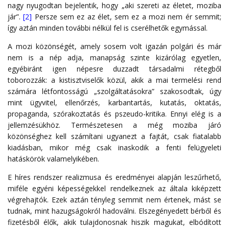
nagy nyugodtan bejelentik, hogy „aki szereti az életet, moziba
jár”.
[2]
Persze sem ez az élet, sem ez a mozi nem ér semmit;
így aztán minden további nélkül fel is cserélhetők egymással.
A mozi közönségét, amely sosem volt igazán polgári és már
nem is a nép adja, manapság szinte kizárólag egyetlen,
egyébiránt igen népesre duzzadt társadalmi rétegből
toborozzák: a kistisztviselők közül, akik a mai termelési rend
számára létfontosságú „szolgáltatásokra” szakosodtak, úgy
mint ügyvitel, ellenőrzés, karbantartás, kutatás, oktatás,
propaganda, szórakoztatás és pszeudo-kritika. Ennyi elég is a
jellemzésükhöz. Természetesen a még moziba járó
közönséghez kell számítani ugyanezt a fajtát, csak fiatalabb
kiadásban, mikor még csak inaskodik a fenti felügyeleti
hatáskörök valamelyikében.
E híres rendszer realizmusa és eredményei alapján leszűrhető,
miféle egyéni képességekkel rendelkeznek az általa kiképzett
végrehajtók. Ezek aztán tényleg semmit nem értenek, mást se
tudnak, mint hazugságokról hadoválni. Elszegényedett bérből és
fizetésből élők, akik tulajdonosnak hiszik magukat, elbódított