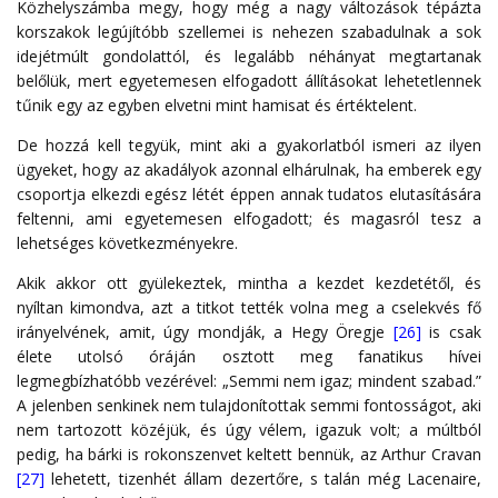
Közhelyszámba megy, hogy még a nagy változások tépázta
korszakok legújítóbb szellemei is nehezen szabadulnak a sok
idejétmúlt gondolattól, és legalább néhányat megtartanak
belőlük, mert egyetemesen elfogadott állításokat lehetetlennek
tűnik egy az egyben elvetni mint hamisat és értéktelent.
De hozzá kell tegyük, mint aki a gyakorlatból ismeri az ilyen
ügyeket, hogy az akadályok azonnal elhárulnak, ha emberek egy
csoportja elkezdi egész létét éppen annak tudatos elutasítására
feltenni, ami egyetemesen elfogadott; és magasról tesz a
lehetséges következményekre.
Akik akkor ott gyülekeztek, mintha a kezdet kezdetétől, és
nyíltan kimondva, azt a titkot tették volna meg a cselekvés fő
irányelvének, amit, úgy mondják, a Hegy Öregje
[26]
is csak
élete utolsó óráján osztott meg fanatikus hívei
legmegbízhatóbb vezérével: „Semmi nem igaz; mindent szabad.”
A jelenben senkinek nem tulajdonítottak semmi fontosságot, aki
nem tartozott közéjük, és úgy vélem, igazuk volt; a múltból
pedig, ha bárki is rokonszenvet keltett bennük, az Arthur Cravan
[27]
lehetett, tizenhét állam dezertőre, s talán még Lacenaire,