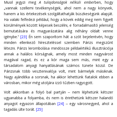
Musil jegyzi meg
A tulajdonságok nélküli ember
ben, hogy
„vannak szellemi tevékenységek, ahol nem a nagy könyvek,
hanem a kis értekezések szolgáltathatják büszkeségünk alapját.
Ha valaki felfedezi például, hogy a kövek eddig meg nem figyelt
körülmények között képesek beszélni, e forradalmasító jelenség
bemutatására és magyarázatára alig néhány oldalt venne
igénybe.”
[23]
Én sem szaporítom hát a szót bejelentvén, hogy
minden ellenkező híreszteléssel szemben Párizs megszűnt
létezni. Párizs lerombolása mindössze példaértékű illusztrációja
annak a halálos kórságnak, amely most minden nagyvárost
magával ragad, és ez a kór maga sem más, mint egy a
társadalom anyagi hanyatlásának számos tünete közül. De
Párizsnak több vesztenivalója volt, mint bármelyik másiknak.
Nagy ajándéka a sorsnak, ha akkor lehettünk fiatalok ebben a
városban, mikor még utoljára izzó tűzben ragyogott.
Volt akkoriban a folyó bal partján ‒ nem léphetünk kétszer
ugyanabba a folyamba, és nem is érinthetünk kétszer halandó
anyagot egyazon állapotában
[24]
‒ egy városnegyed, ahol a
tagadás ülte torát.
[25]