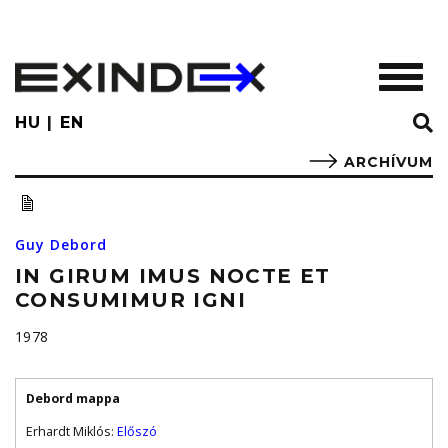
Skip
to
main
TOGGL
content
HU
EN
ARCHÍVUM
Guy Debord
IN GIRUM IMUS NOCTE ET
CONSUMIMUR IGNI
1978
Debord mappa
Erhardt Miklós:
Előszó