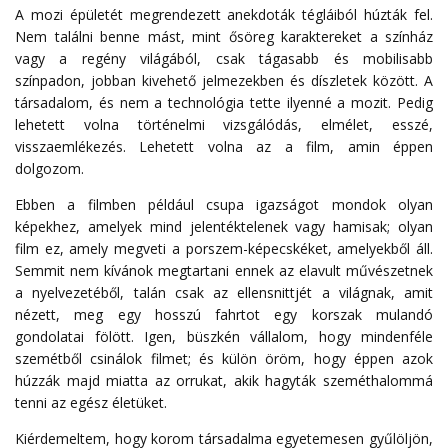
A mozi épületét megrendezett anekdoták tégláiból húzták fel.
Nem találni benne mást, mint ősöreg karaktereket a színház
vagy a regény világából, csak tágasabb és mobilisabb
színpadon, jobban kivehető jelmezekben és díszletek között. A
társadalom, és nem a technológia tette ilyenné a mozit. Pedig
lehetett volna történelmi vizsgálódás, elmélet, esszé,
visszaemlékezés. Lehetett volna az a film, amin éppen
dolgozom.
Ebben a filmben például csupa igazságot mondok olyan
képekhez, amelyek mind jelentéktelenek vagy hamisak; olyan
film ez, amely megveti a porszem-képecskéket, amelyekből áll.
Semmit nem kívánok megtartani ennek az elavult művészetnek
a nyelvezetéből, talán csak az ellensnittjét a világnak, amit
nézett, meg egy hosszú fahrtot egy korszak mulandó
gondolatai fölött. Igen, büszkén vállalom, hogy mindenféle
szemétből csinálok filmet; és külön öröm, hogy éppen azok
húzzák majd miatta az orrukat, akik hagyták szeméthalommá
tenni az egész életüket.
Kiérdemeltem, hogy korom társadalma egyetemesen gyűlöljön,