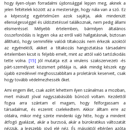
hogy ilyen-olyan forradalmi újdonsággal lepjen meg, akinek a
jelen feltételek között az a mestersége, hogy nála van a szó. Ez
a képesség egyértelműen azok sajátja, akik mindenütt
ellenségességgel és üldöztetéssel találkoznak, nem pedig állami
elismeréssel. Mélyebb értelemben, bármilyen általános
összefonódás is legyen oka az erről való hallgatásnak, biztosan
állítható, hogy semmiféle valódi tiltakozás nem érkezik azoktól
az egyénektől, akiket a tiltakozás hangoztatása társadalmi
értelemben kicsit is feljebb emelt, mint az attól való tartózkodás
tette volna.
[15]
Jól mutatja ezt a virulens szakszervezeti -és
párt-személyzet közismert példája is, akik mindig készek egy
újabb ezredévvel meghosszabbítani a proletárok keserveit, csak
hogy tovább védelmezhessék őket.
Ami engem illet, csak azért lehettem ilyen szánalmas a moziban,
mert másutt jóval nagyszabásúbb bűnöző voltam. Kezdettől
fogva arra szántam el magam, hogy felforgassam a
társadalmat, és eszerint cselekedtem. Akkor álltam erre az
oldalra, mikor még szinte mindenki úgy hitte, hogy a mindent
átfogó gyalázat, akár a burzsoá, akár a bürokratikus változatát
nézzük, a legszebb jövő elé néz. És másoktól eltérően azóta