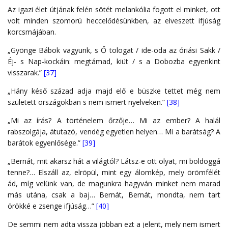
Az igazi élet útjának felén sötét melankólia fogott el minket, ott
volt minden szomorú heccelődésünkben, az elveszett ifjúság
korcsmájában.
„Gyönge Bábok vagyunk, s Ő tologat / ide-oda az óriási Sakk /
Éj- s Nap-kockáin: megtámad, kiüt / s a Dobozba egyenkint
visszarak.”
[37]
„Hány késő század adja majd elő e büszke tettet még nem
született országokban s nem ismert nyelveken.”
[38]
„Mi az írás? A történelem őrzője… Mi az ember? A halál
rabszolgája, átutazó, vendég egyetlen helyen… Mi a barátság? A
barátok egyenlősége.”
[39]
„Bernát, mit akarsz hát a világtól? Látsz-e ott olyat, mi boldoggá
tenne?… Elszáll az, elröpül, mint egy álomkép, mely örömfélét
ád, míg velünk van, de magunkra hagyván minket nem marad
más utána, csak a baj… Bernát, Bernát, mondta, nem tart
örökké e zsenge ifjúság…”
[40]
De semmi nem adta vissza jobban ezt a jelent, mely nem ismert