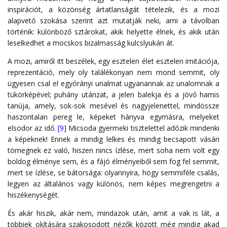
inspirációt, a közönség ártatlanságát tételezik, és a mozi
alapvető szokása szerint azt mutatják neki, ami a távolban
történik: különböző sztárokat, akik helyette élnek, és akik után
leselkedhet a mocskos bizalmasság kulcslyukán át.
A mozi, amiről itt beszélek, egy esztelen élet esztelen imitációja,
reprezentáció, mely oly találékonyan nem mond semmit, oly
ügyesen csal el egyórányi unalmat ugyanannak az unalomnak a
tükörképével; puhány utánzat, a jelen balekja és a jövő hamis
tanúja, amely, sok-sok mesével és nagyjelenettel, mindössze
haszontalan pereg le, képeket hányva egymásra, melyeket
elsodor az idő.
[9]
Micsoda gyermeki tisztelettel adózik mindenki
a képeknek! Ennek a mindig lelkes és mindig becsapott vásári
tömegnek ez való, hiszen nincs ízlése, mert soha nem volt egy
boldog élménye sem, és a fájó élményeiből sem fog fel semmit,
mert se ízlése, se bátorsága: olyannyira, hogy semmiféle csalás,
legyen az általános vagy különös, nem képes megrengetni a
hiszékenységét.
És akár hiszik, akár nem, mindazok után, amit a vak is lát, a
többiek okítására szakosodott nézők között még mindig akad