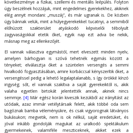
következménye a fizikai, szellemi és mentális leépülés. Folyton
úgy beszélnek hozzájuk, mint engedelmes gyerekekhez, akiknek
elég annyit mondani: „muszáj”, és már ugranak is. De közben
úgy bánnak velük, mint a hülyegyerekekkel: tucatnyi, a semmiből
előhúzott szakterület atyáskodó képviselői tébolyult
zagyvaságokkal etetik őket, egyik nap ezt adva be nekik,
másnap meg az ellenkezőjét.
El vannak választva egymástól, mert elveszett minden nyelv,
amelyen bárhogyan is szóvá tehetnék egymás között a
tényeket; elválasztja őket a szüntelen versengés a semmi
hivalkodó fogyasztásában, amire korbáccsal kényszerítik őket, a
versengéssel pedig a lehető legalaptalanabb, s így örökké kínzó
irigység; sőt, el vannak szakítva a saját gyerekeiktől is, akik
valaha egyetlen birtokát jelentették annak, akinek nincs
semmije.
[4]
Már egész korán kiveszik kezükből az irányítást az
utódaik, azaz immár vetélytársaik felett, akik többé oda sem
bagóznak bamba véleményükre, és csak vigyorognak látványos
bukásukon; megvetik, nem is ok nélkül, saját eredetüket, és
jóval inkább gondolják magukat az uralkodó spektákulum
gyermekeinek, valamiféle meszticeknek, akiket ezek a