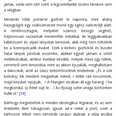
jártak, senki sem tett szert a legcsekélyebb tisztes hírnévre sem
a világban.
Mindenki több pohárral gurított le naponta, mint ahány
hazugságot egy szakszervezet mond egy egész vadsztrájk alatt.
A rendőrosztagok, melyeket számos besúgó segített,
folytonosan razziáztak mindenféle indokkal, de leggyakrabban
kábítószert és olyan lányokat kerestek, akik még nem töltötték
be a tizennyolcadik évüket. Ezek a kedves gazfickók és büszke
fiatal lányok jutottak eszembe, akikkel együtt jártam a sötét
mellékutcákat, amikor évekkel később, melyek mind úgy teltek,
semmiről sem lemondva, mint az akkori éjszakák, meghallottam
a dalocskát, amit az olasz bebörtönzöttek énekelnek: „És a sok
kisleány, kik mindent megadnak neked, / előbb rád köszönnek,
majd kezüket nyújtják… / A Filangeri utcában áll egy harang; / ha
megkondul, új ítélet sújt le… / Az ifjúság színe-virága börtönben
hullik el.”
[34]
Bárhogy megvetettek is minden ideologikus légvárat, és az sem
érdekelte őket túlságosan, igazat ad-e nekik a jövő, ezek a
kárhozott lelkek nem tartották rangon alulinak a világ arcába