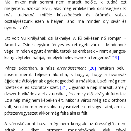
Ma, mikor már semmi nem maradt belőle, ki tudná ezt
megérteni, azokon kívül, akik még emlékeznek dicsőségére? Ki
más tudhatná, miféle küszködések és örömök voltak
osztályrészünk ezen a helyen, ahol ma minden oly sivár és
nyomasztó?
„Itt volt Vu királyának ősi lakhelye. A fű békésen nő romjan. –
Amott a Csinek egykor fényes és rettegett vára. – Mindennek
vége, minden együtt áramlik, tettek és emberek – mint a Jangce-
kiang végtelen habjai, amelyek belevesznek a tengerbe.”
[19]
Párizs akkoriban, a húsz
arrondissement
[20]
határain belül,
sosem merült teljesen álomba, s hagyta, hogy a tivornyák
éjjelente átfolyjanak egyik negyedből a másikba. Lakói még nem
űzettek el és szórattak szét.
[21]
Ugyanaz a nép maradt, amely
tízszer barikádozta el az utcákat, és amely elől királyok futottak.
Ez a nép még nem képeken élt. Mikor a város még az ő otthona
volt, senki nem merte volna olyasmivel etetni vagy itatni, amit a
pótszervegyészet akkor még feltalálni is félt.
A városközpont házai még nem kongtak az ürességtől, nem
adták el őket jöttment mozinézőknek, akik távoli