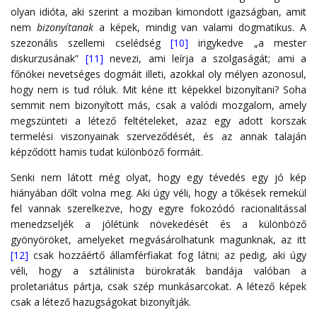
olyan idióta, aki szerint a moziban kimondott igazságban, amit
nem
bizonyítanak
a képek, mindig van valami dogmatikus. A
szezonális szellemi cselédség
[10]
irigykedve „a mester
diskurzusának”
[11]
nevezi, ami leírja a szolgaságát; ami a
főnökei nevetséges dogmáit illeti, azokkal oly mélyen azonosul,
hogy nem is tud róluk. Mit kéne itt képekkel bizonyítani? Soha
semmit nem bizonyított más, csak a valódi mozgalom, amely
megszünteti a létező feltételeket, azaz egy adott korszak
termelési viszonyainak szerveződését, és az annak talaján
képződött hamis tudat különböző formáit.
Senki nem látott még olyat, hogy egy tévedés egy jó kép
hiányában dőlt volna meg. Aki úgy véli, hogy a tőkések remekül
fel vannak szerelkezve, hogy egyre fokozódó racionalitással
menedzseljék a jólétünk növekedését és a különböző
gyönyöröket, amelyeket megvásárolhatunk magunknak, az itt
[12]
csak hozzáértő államférfiakat fog látni; az pedig, aki úgy
véli, hogy a sztálinista bürokraták bandája valóban a
proletariátus pártja, csak szép munkásarcokat. A létező képek
csak a létező hazugságokat bizonyítják.