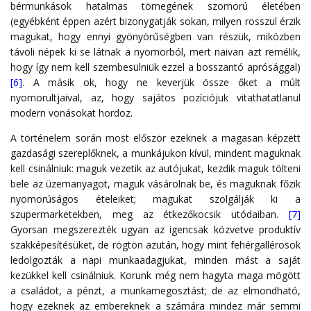
bérmunkások hatalmas tömegének szomorú életében
(egyébként éppen azért bizonygatják sokan, milyen rosszul érzik
magukat, hogy ennyi gyönyörűségben van részük, miközben
távoli népek ki se látnak a nyomorból, mert naivan azt remélik,
hogy így nem kell szembesülniük ezzel a bosszantó aprósággal)
[6]
. A másik ok, hogy ne keverjük össze őket a múlt
nyomorultjaival, az, hogy sajátos pozíciójuk vitathatatlanul
modern vonásokat hordoz.
A történelem során most először ezeknek a magasan képzett
gazdasági szereplőknek, a munkájukon kívül, mindent maguknak
kell csinálniuk: maguk vezetik az autójukat, kezdik maguk tölteni
bele az üzemanyagot, maguk vásárolnak be, és maguknak főzik
nyomorúságos ételeiket; magukat szolgálják ki a
szupermarketekben, meg az étkezőkocsik utódaiban.
[7]
Gyorsan megszerezték ugyan az igencsak közvetve produktív
szakképesítésüket, de rögtön azután, hogy mint fehérgallérosok
ledolgozták a napi munkaadagjukat, minden mást a saját
kezükkel kell csinálniuk. Korunk még nem hagyta maga mögött
a családot, a pénzt, a munkamegosztást; de az elmondható,
hogy ezeknek az embereknek a számára mindez már semmi