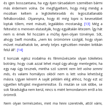
és igen bosszantana, ha egy ilyen társadalom szemében bármi
más érdemem volna. De megfigyeltem, hogy még mindig a
moziban keltem a legtökéletesebb és legosztatlanabb
felháborodást. Olyannyira, hogy itt még lopni is kevesebbet
loptak tőlem, mint másutt, legalábbis mostanáig.
[13]
Még a
feltevést is mereven elutasítják, hogy egyáltalán létezem. Így hát
nem is érnek fel hozzám a műfaj ilyen-olyan törvényei. Sőt,
ahogy Swift mondta, „nem kis örömömre szolgál, hogy olyan
művet mutathatok be, amely teljes egészében minden kritikán
felül áll”.
[14]
E korszak egész irodalma és filmművészete olyan tökéletes
botrány, hogy csak azzal lehet majd úgy-ahogy mentegetni, ha
egy nap úgy tesznek, mintha szó szerint
nem lett volna semmi
más
, és valami homályos okból nem is lett volna lehetőség
másra. Ugyan kérem! A saját példám elég ahhoz, hogy ezt az
ügyetlen kifogást megsemmisítse. És miután se sok időbe, se
sok fáradságba nem kerül, nincs is miért lemondanom erről a kis
örömről.
Nem olyan természetes, mint ma hinni szeretnék, attól várni,