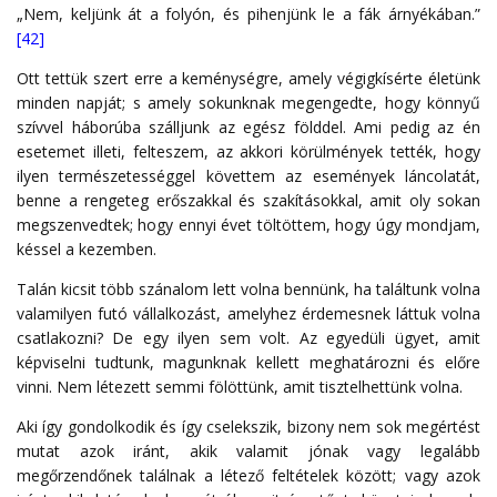
„Nem, keljünk át a folyón, és pihenjünk le a fák árnyékában.”
[42]
Ott tettük szert erre a keménységre, amely végigkísérte életünk
minden napját; s amely sokunknak megengedte, hogy könnyű
szívvel háborúba szálljunk az egész földdel. Ami pedig az én
esetemet illeti, felteszem, az akkori körülmények tették, hogy
ilyen természetességgel követtem az események láncolatát,
benne a rengeteg erőszakkal és szakításokkal, amit oly sokan
megszenvedtek; hogy ennyi évet töltöttem, hogy úgy mondjam,
késsel a kezemben.
Talán kicsit több szánalom lett volna bennünk, ha találtunk volna
valamilyen futó vállalkozást, amelyhez érdemesnek láttuk volna
csatlakozni? De egy ilyen sem volt. Az egyedüli ügyet, amit
képviselni tudtunk, magunknak kellett meghatározni és előre
vinni. Nem létezett semmi fölöttünk, amit tisztelhettünk volna.
Aki így gondolkodik és így cselekszik, bizony nem sok megértést
mutat azok iránt, akik valamit jónak vagy legalább
megőrzendőnek találnak a létező feltételek között; vagy azok