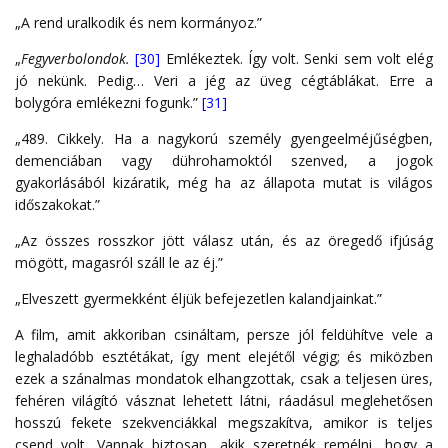
„A rend uralkodik és nem kormányoz.”
„
Fegyverbolondok.
[30]
Emlékeztek. Így volt. Senki sem volt elég
jó nekünk. Pedig… Veri a jég az üveg cégtáblákat. Erre a
bolygóra emlékezni fogunk.”
[31]
„489. Cikkely. Ha a nagykorú személy gyengeelméjűségben,
demenciában vagy dührohamoktól szenved, a jogok
gyakorlásából kizáratik, még ha az állapota mutat is világos
időszakokat.”
„Az összes rosszkor jött válasz után, és az öregedő ifjúság
mögött, magasról száll le az éj.”
„Elveszett gyermekként éljük befejezetlen kalandjainkat.”
A film, amit akkoriban csináltam, persze jól feldühítve vele a
leghaladóbb esztétákat, így ment elejétől végig; és miközben
ezek a szánalmas mondatok elhangzottak, csak a teljesen üres,
fehéren világító vásznat lehetett látni, ráadásul meglehetősen
hosszú fekete szekvenciákkal megszakítva, amikor is teljes
csend volt. Vannak biztosan, akik szeretnék remélni, hogy a