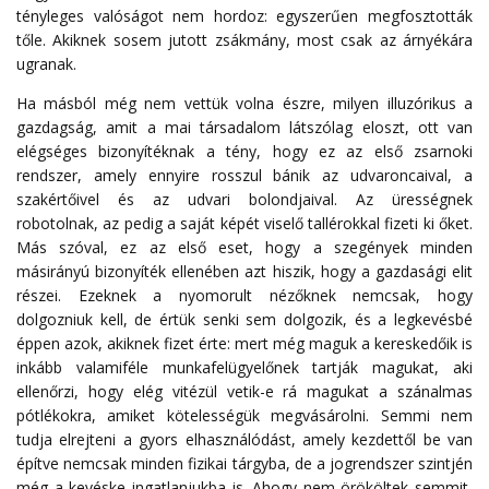
tényleges valóságot nem hordoz: egyszerűen megfosztották
tőle. Akiknek sosem jutott zsákmány, most csak az árnyékára
ugranak.
Ha másból még nem vettük volna észre, milyen illuzórikus a
gazdagság, amit a mai társadalom látszólag eloszt, ott van
elégséges bizonyítéknak a tény, hogy ez az első zsarnoki
rendszer, amely ennyire rosszul bánik az udvaroncaival, a
szakértőivel és az udvari bolondjaival. Az ürességnek
robotolnak, az pedig a saját képét viselő tallérokkal fizeti ki őket.
Más szóval, ez az első eset, hogy a szegények minden
másirányú bizonyíték ellenében azt hiszik, hogy a gazdasági elit
részei. Ezeknek a nyomorult nézőknek nemcsak, hogy
dolgozniuk kell, de értük senki sem dolgozik, és a legkevésbé
éppen azok, akiknek fizet érte: mert még maguk a kereskedőik is
inkább valamiféle munkafelügyelőnek tartják magukat, aki
ellenőrzi, hogy elég vitézül vetik-e rá magukat a szánalmas
pótlékokra, amiket kötelességük megvásárolni. Semmi nem
tudja elrejteni a gyors elhasználódást, amely kezdettől be van
építve nemcsak minden fizikai tárgyba, de a jogrendszer szintjén
még a kevéske ingatlanjukba is. Ahogy nem örököltek semmit,