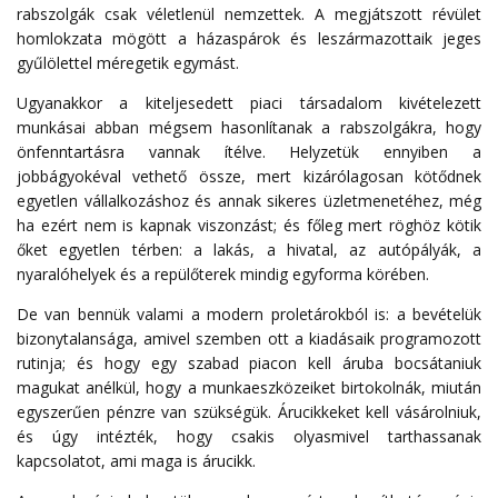
rabszolgák csak véletlenül nemzettek. A megjátszott révület
homlokzata mögött a házaspárok és leszármazottaik jeges
gyűlölettel méregetik egymást.
Ugyanakkor a kiteljesedett piaci társadalom kivételezett
munkásai abban mégsem hasonlítanak a rabszolgákra, hogy
önfenntartásra vannak ítélve. Helyzetük ennyiben a
jobbágyokéval vethető össze, mert kizárólagosan kötődnek
egyetlen vállalkozáshoz és annak sikeres üzletmenetéhez, még
ha ezért nem is kapnak viszonzást; és főleg mert röghöz kötik
őket egyetlen térben: a lakás, a hivatal, az autópályák, a
nyaralóhelyek és a repülőterek mindig egyforma körében.
De van bennük valami a modern proletárokból is: a bevételük
bizonytalansága, amivel szemben ott a kiadásaik programozott
rutinja; és hogy egy szabad piacon kell áruba bocsátaniuk
magukat anélkül, hogy a munkaeszközeiket birtokolnák, miután
egyszerűen pénzre van szükségük. Árucikkeket kell vásárolniuk,
és úgy intézték, hogy csakis olyasmivel tarthassanak
kapcsolatot, ami maga is árucikk.