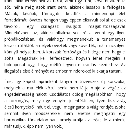
iránt, akik letévednek az útról, amit úgy tűnt, követni akarnak;
sőt, néha még azok iránt sem, akiknek lassabb a felfogása.
Mások, később, támogatni kezdték a mindennapi élet
forradalmát, óvatos hangon vagy éppen elkurvult tollal; de csak
távolról, egy csillagász nyugodt magabiztosságával.
Mindeközben az, akinek alkalma volt részt venni egy ilyen
próbálkozásban, és valahogy megmenekült a tüneményes
katasztrófáktól, amelyek övezték vagy követték, már nincs ilyen
könnyű helyzetben. A korszak forrósága és hidege nem hagy el
soha. Magadnak kell felfedezned, hogyan lehet megélni a
holnapokat úgy, hogy méltó legyen e csodás kezdethez. Az
illegalitás első élményét az ember mindörökké ki akarja tartani.
Íme, így kapott apránként lángra a tűzvészek új korszaka,
melynek a ma élők közül senki nem látja majd a végét: az
engedelmesség halott. Csodálatos dolog megállapíthatni, hogy
a forrongás, mely egy ennyire jelentéktelen, ilyen tiszavirág
életű környékről indult el, végül megingatta a világ rendjét. (Soha
semmit ilyen módszerekkel nem lehetne megingatni egy
harmonikus társadalomban, amely uralja az erőit; de a miénk,
már tudjuk, épp nem ilyen volt.)