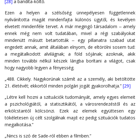
[28]
a bandita-költő.
Ezen a helyen a szélsőség ünnepélyesen függetlennek
nyilvánította magát mindenfajta különös ügytől, és kevélyen
elvetett mindenféle tervet. A már megingó társadalom ‒ amely
ennek még nem volt tudatában, mivel a régi szabályokat
mindenütt másutt betartották ‒ egy pillanatra szabad utat
engedett annak, amit általában elnyom, de eltörölni sosem tud:
a megátalkodott alvilágnak; a föld sójának; azoknak, akik
minden további nélkül készek lángba borítani a világot, csak
hogy nagyobb legyen a fényesség.
„488. Cikkely. Nagykorúnak számít az a személy, aki betöltötte
21. életévét; ekkortól minden polgári jogát gyakorolhatja.”
[29]
„Létre kell hozni a szituációk tudományát, amely egyes elemeit
a pszichológiától, a statisztikától, a városrendezéstől és az
erkölcstantól kölcsönzi. Ezek az elemek együttesen egy
tökéletesen új célt szolgálnak majd: ez pedig szituációk tudatos
megalkotása.”
„Nincs is szó de Sade-ról ebben a filmben.”