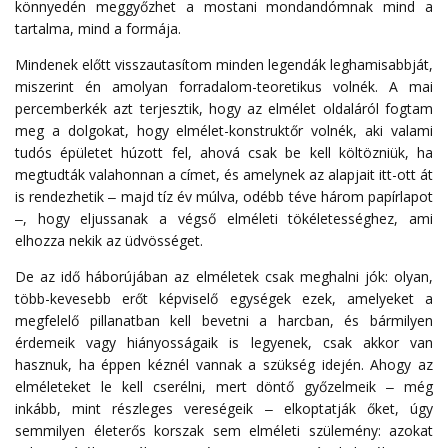
könnyedén meggyőzhet a mostani mondandómnak mind a
tartalma, mind a formája.
Mindenek előtt visszautasítom minden legendák leghamisabbját,
miszerint én amolyan forradalom-teoretikus volnék. A mai
percemberkék azt terjesztik, hogy az elmélet oldaláról fogtam
meg a dolgokat, hogy elmélet-konstruktőr volnék, aki valami
tudós épületet húzott fel, ahová csak be kell költözniük, ha
megtudták valahonnan a címet, és amelynek az alapjait itt-ott át
is rendezhetik ‒ majd tíz év múlva, odébb téve három papírlapot
‒, hogy eljussanak a végső elméleti tökéletességhez, ami
elhozza nekik az üdvösséget.
De az idő háborújában az elméletek csak meghalni jók: olyan,
több-kevesebb erőt képviselő egységek ezek, amelyeket a
megfelelő pillanatban kell bevetni a harcban, és bármilyen
érdemeik vagy hiányosságaik is legyenek, csak akkor van
hasznuk, ha éppen kéznél vannak a szükség idején. Ahogy az
elméleteket le kell cserélni, mert döntő győzelmeik ‒ még
inkább, mint részleges vereségeik ‒ elkoptatják őket, úgy
semmilyen életerős korszak sem elméleti szülemény: azokat