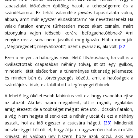
tapasztalat időközben építőleg hatott a tehetségemre és a
szándékaimra. Ez tehát valamiféle
javulás
tapasztalata volna,
abban, amit már egyszer elutasítottam? Ne nevettessenek! Ha
valaki fiatalon ennyire tűrhetetlen mozit akart csinálni, miért
bizonyulna vajon idősebb korára befogadhatóbbnak? Ami
ennyire rossz, soha nem javulhat meg igazán. Hiába mondják:
„Megöregedett; megváltozott”; azért ugyanaz is, aki volt.
[32]
Ezen a helyen, a háborgás rövid életű fővárosában, ha volt is a
kiválasztottak csapatában néhány tolvaj, itt-ott egy gyilkos,
mindenki létét elsősorban a tüneményes tétlenség jellemezte;
és minden bűn és törvényszegés között, amit a hatóságok a
számlájukra írtak, ez találtatott a legfenyegetőbbnek.
A lehető legtökéletesebb labirintus volt ez, hogy csapdába ejtse
az utazót. Aki két napra megpihent, ott is ragadt, legalábbis
amíg létezett; de a többséget még itt érte utol, jócskán fiatalon,
a vég. Nem hagyta el senki ezt a néhány utcát és ezt a néhány
asztalt, hol az idő egyszer a csúcsára hágott.
[33]
Mindenkit
büszkeséggel töltött el, hogy állja e nagyszerűen katasztrofális
kihívást; és valóban úgy hiszem, hogy azok közül, akik arra