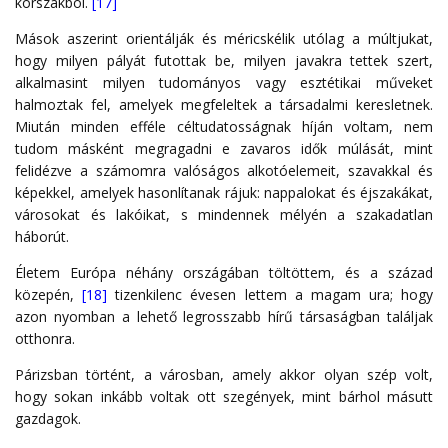
korszakból.
[17]
Mások aszerint orientálják és méricskélik utólag a múltjukat,
hogy milyen pályát futottak be, milyen javakra tettek szert,
alkalmasint milyen tudományos vagy esztétikai műveket
halmoztak fel, amelyek megfeleltek a társadalmi keresletnek.
Miután minden efféle céltudatosságnak híján voltam, nem
tudom másként megragadni e zavaros idők múlását, mint
felidézve a számomra valóságos alkotóelemeit, szavakkal és
képekkel, amelyek hasonlítanak rájuk: nappalokat és éjszakákat,
városokat és lakóikat, s mindennek mélyén a szakadatlan
háborút.
Életem Európa néhány országában töltöttem, és a század
közepén,
[18]
tizenkilenc évesen lettem a magam ura; hogy
azon nyomban a lehető legrosszabb hírű társaságban találjak
otthonra.
Párizsban történt, a városban, amely akkor olyan szép volt,
hogy sokan inkább voltak ott szegények, mint bárhol másutt
gazdagok.