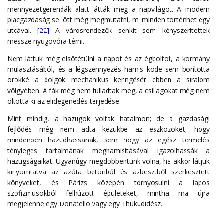
mennyezetgerendák alatt látták meg a napvilágot. A modern
piacgazdaság se jött még megmutatni, mi minden történhet egy
utcával.
[22]
A városrendezők senkit sem kényszerítettek
messze nyugovóra térni.
Nem láttuk még elsötétülni a napot és az égboltot, a kormány
mulasztásából, és a légszennyezés hamis köde sem borította
örökké a dolgok mechanikus keringését ebben a siralom
völgyében. A fák még nem fulladtak meg, a csillagokat még nem
oltotta ki az elidegenedés terjedése.
Mint mindig, a hazugok voltak hatalmon; de a gazdasági
fejlődés még nem adta kezükbe az eszközöket, hogy
mindenben hazudhassanak, sem hogy az egész termelés
tényleges tartalmának meghamisításával igazolhassák a
hazugságaikat. Ugyanúgy megdöbbentünk volna, ha akkor látjuk
kinyomtatva az azóta betonból és azbesztből szerkesztett
könyveket, és Párizs közepén tornyosulni a lapos
szofizmusokból felhúzott épületeket, mintha ma újra
megjelenne egy Donatello vagy egy Thuküdidész.