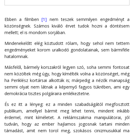
Ebben a filmben
[1]
nem teszek semmilyen engedményt a
közönségnek. Számos kiváló érvet tudok hozni a döntésem
mellett; el is mondom sorjában.
Mindenekelőtt elég köztudott rólam, hogy sehol nem tettem
engedményeket korom uralkodó gondolatainak, sem bármiféle
hatalomnak.
Másfelől, bármely korszakról legyen szó, soha semmi fontosat
nem közöltek még úgy, hogy kímélték volna a közönséget, még
ha Periklész kortársai alkották is; márpedig a nézők manapság
semmi olyat nem látnak a képernyő fagyos tükrében, ami egy
demokrácia tisztes polgáraira emlékeztetne.
És ez itt a lényeg: ez a minden szabadságától megfosztott
publikum, amellyel bármit meg lehet tenni, mindent inkább
érdemel, mint kíméletet. A reklámszakma manipulátorai, jól
tudván, hogy az ember hajlamos jogosnak tartani minden
támadást, amit nem torol meg, szokásos cinizmusukkal ma