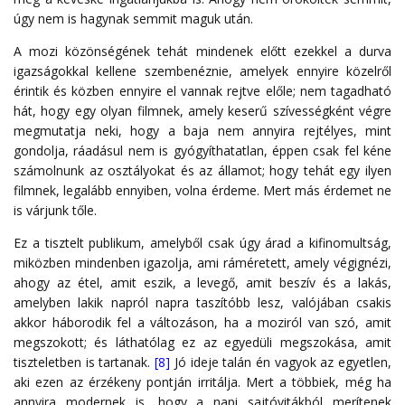
úgy nem is hagynak semmit maguk után.
A mozi közönségének tehát mindenek előtt ezekkel a durva
igazságokkal kellene szembenéznie, amelyek ennyire közelről
érintik és közben ennyire el vannak rejtve előle; nem tagadható
hát, hogy egy olyan filmnek, amely keserű szívességként végre
megmutatja neki, hogy a baja nem annyira rejtélyes, mint
gondolja, ráadásul nem is gyógyíthatatlan, éppen csak fel kéne
számolnunk az osztályokat és az államot; hogy tehát egy ilyen
filmnek, legalább ennyiben, volna érdeme. Mert más érdemet ne
is várjunk tőle.
Ez a tisztelt publikum, amelyből csak úgy árad a kifinomultság,
miközben mindenben igazolja, ami ráméretett, amely végignézi,
ahogy az étel, amit eszik, a levegő, amit beszív és a lakás,
amelyben lakik napról napra taszítóbb lesz, valójában csakis
akkor háborodik fel a változáson, ha a moziról van szó, amit
megszokott; és láthatólag ez az egyedüli megszokása, amit
tiszteletben is tartanak.
[8]
Jó ideje talán én vagyok az egyetlen,
aki ezen az érzékeny pontján irritálja. Mert a többiek, még ha
annyira modernek is, hogy a napi sajtóvitákból merítenek