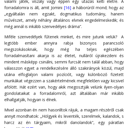
valami játék, viszály vagy éppen egy utazás kelti életre. A
forradalomra is áll, amit Jomini
[16]
a háborúról mond; hogy az
„egyáltalán nem egzakt, dogmatikus tudomány, hanem
művészet, amely néhány általános elvnek engedelmeskedik; és
még annál is inkább szenvedélyes dráma”.
Miféle szenvedélyek fűtenek minket, és mire jutunk velük? A
legtöbb ember annyira rabja bizonyos parancsoló
megszokásoknak, hogy még ha teljes egészében
forradalmasítani akarja is az életet, nulláról újrakezdeni és
mindent másképp csinálni, semmi furcsát nem talál abban, hogy
válasszon egyet a rendelkezésére álló szakirányok közül, majd
utána elfoglaljon valami pozíciót, vagy különböző fizetett
munkákat végezzen a szakértelmének megfelelően vagy kicsivel
afölött. Hát ezért van, hogy akik megosztják velünk ilyen-olyan
gondolataikat a forradalomról, azt általában már inkább
elhallgatják, hogyan is élnek.
Mivel azonban én nem hasonlítok rájuk, a magam részéről csak
annyit mondhatok: „Hölgyek és leventék, szerelmek, kalandok, s
harcz az én tárgyaim, mikről danolandok”, egy páratlan