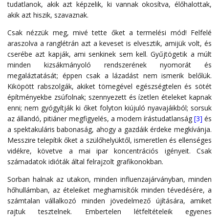
tudatlanok, akik azt képzelik, ki vannak okosítva, élőhalottak,
akik azt hiszik, szavaznak.
Csak nézzük meg, mivé tette őket a termelési mód! Felfelé
araszolva a ranglétrán azt a keveset is elvesztik, amijük volt, és
cserébe azt kapják, ami senkinek sem kell. Gyűjtögetik a múlt
minden kizsákmányoló rendszerének nyomorát és
megaláztatását; éppen csak a lázadást nem ismerik belőlük.
Kiköpött rabszolgák, akiket tömegével egészségtelen és sötét
építményekbe zsúfolnak; szennyezett és ízetlen ételeket kapnak
enni; nem gyógyítják ki őket folyton kiújuló nyavajáikból; sorsuk
az állandó, pitiáner megfigyelés, a modern írástudatlanság
[3]
és
a spektakuláris babonaság, ahogy a gazdáik érdeke megkívánja.
Messzire telepítik őket a szülőhelyüktől, ismeretlen és ellenséges
vidékre, követve a mai ipar koncentrációs igényeit. Csak
számadatok idióták által felrajzolt grafikonokban.
Sorban halnak az utakon, minden influenzajárványban, minden
hőhullámban, az ételeiket meghamisítók minden tévedésére, a
számtalan vállalkozó minden jövedelmező újítására, amiket
rajtuk tesztelnek. Embertelen létfeltételeik egyenes