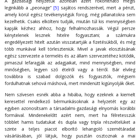
A gazdasági helyzetük azonban azért rokonítható mégis
leginkább a „peonage”
[5]
sajátos rendszerével, mert a pénzt,
amely körül egész tevékenységük forog, még pillanatokra sem
kezelhetik. Csakis elkölteni tudják, miután túl kis mennyiségben
kapják kézhez ahhoz, hogy felhalmozhassák. Végül persze
kénytelenek lesznek hitelre fogyasztani; a számukra
engedélyezett hitelt azután visszatartják a fizetésükből, és még
több munkával kell törleszteniük. Mivel a javak elosztásának
egész szervezete a termelés és az állam szervezetéhez kötődik,
pimaszul lefaragják az adagjaikat, mind mennyiségben, mind
minőségben, legyen szó ételről vagy a térről. Bár elvileg
továbbra is szabad dolgozók és fogyasztók, mégsem
fordulhatnak sehová máshová, mert mindenütt kigúnyolják őket.
Nem szívesen esnék abba a hibába, hogy ezeknek a kiemelt
keresettel rendelkező bérmunkásoknak a helyzetét egy az
egyben azonosítsam a társadalmi-gazdasági elnyomás korábbi
formáival. Mindenekelőtt azért nem, mert ha félretesszük
többlet hamis tudatukat és dupla vagy tripla részvételüket a
szinte a teljes piacot elborító lehangoló szemétáradat
vásárlásában, jól látjuk, hogy pusztán osztoznak a mai