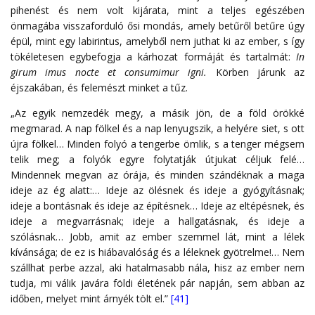
pihenést és nem volt kijárata, mint a teljes egészében
önmagába visszaforduló ősi mondás, amely betűről betűre úgy
épül, mint egy labirintus, amelyből nem juthat ki az ember, s így
tökéletesen egybefogja a kárhozat formáját és tartalmát:
In
girum imus nocte et consumimur igni.
Körben járunk az
éjszakában, és felemészt minket a tűz.
„Az egyik nemzedék megy, a másik jön, de a föld örökké
megmarad. A nap fölkel és a nap lenyugszik, a helyére siet, s ott
újra fölkel… Minden folyó a tengerbe ömlik, s a tenger mégsem
telik meg; a folyók egyre folytatják útjukat céljuk felé…
Mindennek megvan az órája, és minden szándéknak a maga
ideje az ég alatt:… Ideje az ölésnek és ideje a gyógyításnak;
ideje a bontásnak és ideje az építésnek… Ideje az eltépésnek, és
ideje a megvarrásnak; ideje a hallgatásnak, és ideje a
szólásnak… Jobb, amit az ember szemmel lát, mint a lélek
kívánsága; de ez is hiábavalóság és a léleknek gyötrelme!… Nem
szállhat perbe azzal, aki hatalmasabb nála, hisz az ember nem
tudja, mi válik javára földi életének pár napján, sem abban az
időben, melyet mint árnyék tölt el.”
[41]