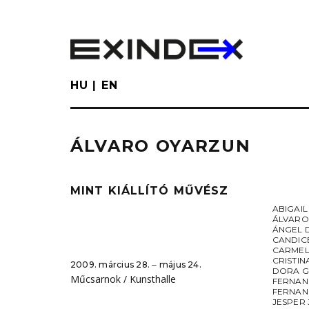
Skip
to
main
content
HU
EN
ÁLVARO OYARZUN
MINT KIÁLLÍTÓ MŰVÉSZ
ABIGAI
ÁLVARO
ÁNGEL D
CANDIC
CARMEL
CRISTI
2009. március 28. ‒ május 24.
DORA G
Műcsarnok / Kunsthalle
FERNAN
FERNAN
JESPER 