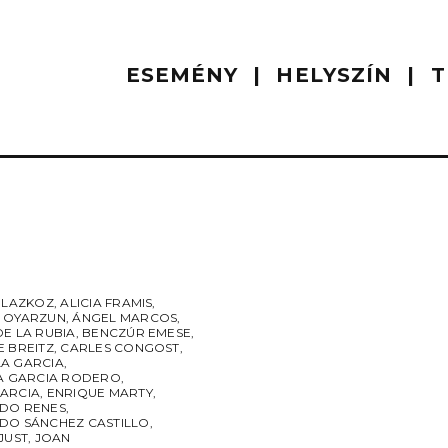
ESEMÉNY
HELYSZÍN
T
L LAZKOZ
,
ALICIA FRAMIS
,
 OYARZUN
,
ÁNGEL MARCOS
,
E LA RUBIA
,
BENCZÚR EMESE
,
E BREITZ
,
CARLES CONGOST
,
A GARCIA
,
NA GARCIA RODERO
,
ARCIA
,
ENRIQUE MARTY
,
DO RENES
,
DO SÁNCHEZ CASTILLO
,
JUST
,
JOAN