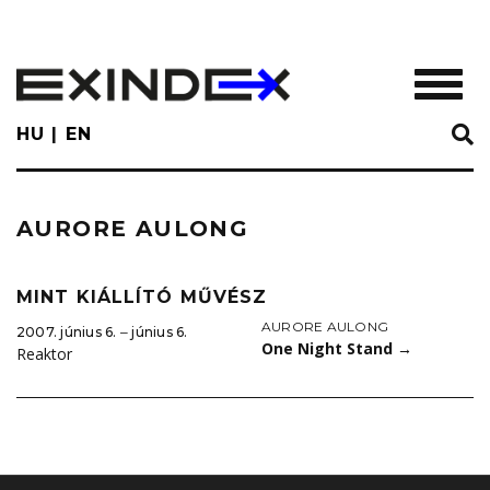
Skip
to
main
TOGGL
content
HU
EN
AURORE AULONG
MINT KIÁLLÍTÓ MŰVÉSZ
AURORE AULONG
2007. június 6. ‒ június 6.
One Night Stand
→
Reaktor