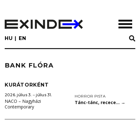
Skip
to
main
TOGGL
content
HU
EN
BANK FLÓRA
KURÁTORKÉNT
2026. július 3. ‒ július 31.
HORROR PISTA
NACO – Nagyházi
Tánc-tánc, recece…
→
Contemporary