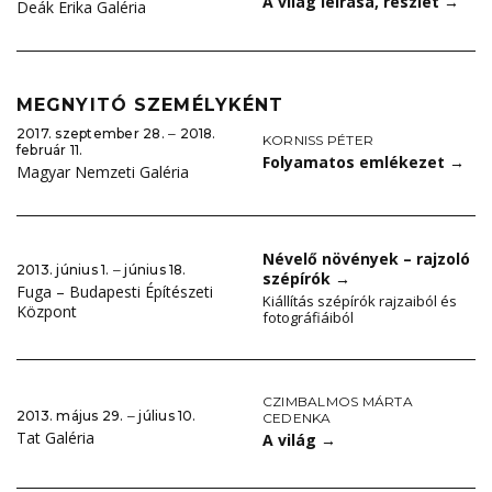
A világ leírása, részlet
→
Deák Erika Galéria
MEGNYITÓ SZEMÉLYKÉNT
2017. szeptember 28. ‒ 2018.
KORNISS PÉTER
február 11.
Folyamatos emlékezet
→
Magyar Nemzeti Galéria
Névelő növények – rajzoló
2013. június 1. ‒ június 18.
szépírók
→
Fuga – Budapesti Építészeti
Kiállítás szépírók rajzaiból és
Központ
fotográfiáiból
CZIMBALMOS MÁRTA
2013. május 29. ‒ július 10.
CEDENKA
Tat Galéria
A világ
→