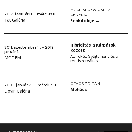
CZIMBALMOS MÁRTA
2012. február 8. ‒ március 18.
CEDENKA
Tat Galéria
Senkiföldje
→
Hibriditás a Kárpátok
2011. szeptember 11. ‒ 2012.
között
→
január 1.
Az Irokéz Gyűjtemény és a
MODEM
rendszerváltás
ÖTVÖS ZOLTÁN
2006. január 21. ‒ március 11.
Mohács
→
Dovin Galéria