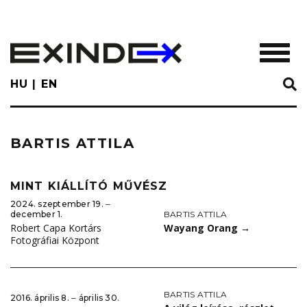
Skip
to
main
TOGGL
content
HU
EN
BARTIS ATTILA
MINT KIÁLLÍTÓ MŰVÉSZ
2024. szeptember 19. ‒
BARTIS ATTILA
december 1.
Wayang Orang
→
Robert Capa Kortárs
Fotográfiai Központ
BARTIS ATTILA
2016. április 8. ‒ április 30.