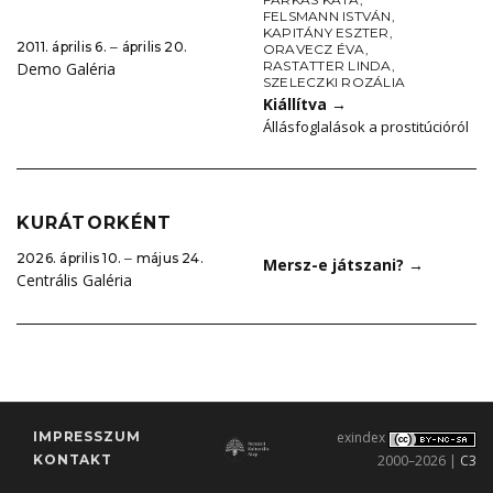
FELSMANN ISTVÁN
,
KAPITÁNY ESZTER
,
2011. április 6. ‒ április 20.
ORAVECZ ÉVA
,
RASTATTER LINDA
,
Demo Galéria
SZELECZKI ROZÁLIA
Kiállítva
→
Állásfoglalások a prostitúcióról
KURÁTORKÉNT
2026. április 10. ‒ május 24.
Mersz-e játszani?
→
Centrális Galéria
IMPRESSZUM
exindex
KONTAKT
2000–2026 |
C3