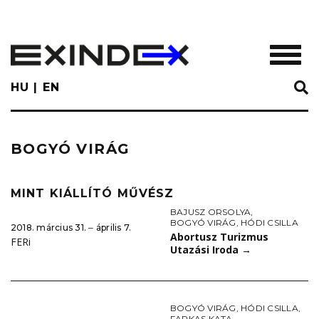
Skip
to
main
TOGGL
content
HU
EN
BOGYÓ VIRÁG
MINT KIÁLLÍTÓ MŰVÉSZ
BAJUSZ ORSOLYA
,
BOGYÓ VIRÁG
,
HÓDI CSILLA
2018. március 31. ‒ április 7.
Abortusz Turizmus
FERi
Utazási Iroda
→
BOGYÓ VIRÁG
,
HÓDI CSILLA
,
FARKAS KATA
,