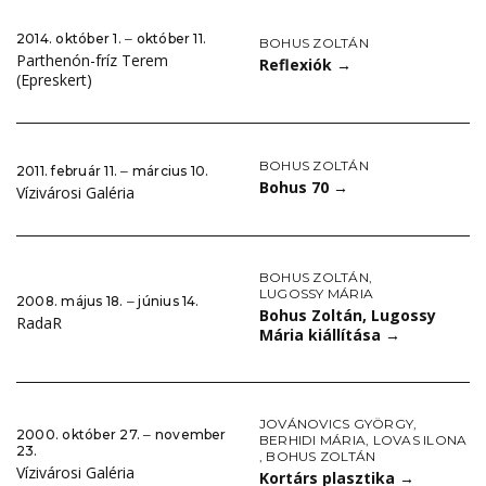
2014. október 1. ‒ október 11.
BOHUS ZOLTÁN
Parthenón-fríz Terem
Reflexiók
→
(Epreskert)
BOHUS ZOLTÁN
2011. február 11. ‒ március 10.
Bohus 70
→
Vízivárosi Galéria
BOHUS ZOLTÁN
,
LUGOSSY MÁRIA
2008. május 18. ‒ június 14.
Bohus Zoltán, Lugossy
RadaR
Mária kiállítása
→
JOVÁNOVICS GYÖRGY
,
2000. október 27. ‒ november
BERHIDI MÁRIA
,
LOVAS ILONA
23.
,
BOHUS ZOLTÁN
Vízivárosi Galéria
Kortárs plasztika
→