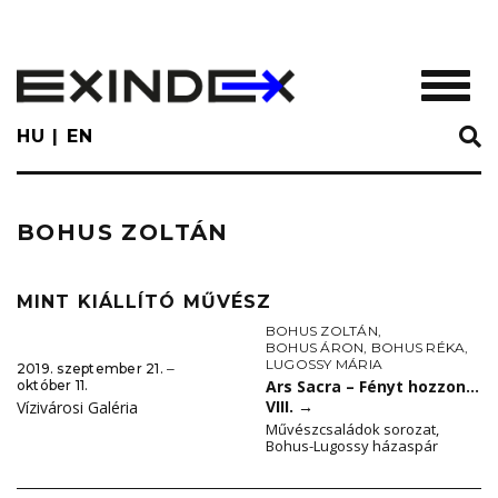
Skip
to
main
TOGGL
content
HU
EN
BOHUS ZOLTÁN
MINT KIÁLLÍTÓ MŰVÉSZ
BOHUS ZOLTÁN
,
BOHUS ÁRON
,
BOHUS RÉKA
,
LUGOSSY MÁRIA
2019. szeptember 21. ‒
Ars Sacra – Fényt hozzon…
október 11.
VIII.
→
Vízivárosi Galéria
Művészcsaládok sorozat,
Bohus-Lugossy házaspár