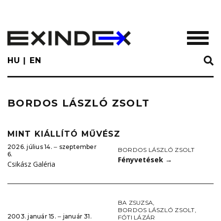
Skip
to
main
TOGGL
content
HU
EN
BORDOS LÁSZLÓ ZSOLT
MINT KIÁLLÍTÓ MŰVÉSZ
2026. július 14. ‒ szeptember
BORDOS LÁSZLÓ ZSOLT
6.
Fényvetések
→
Csikász Galéria
BA ZSUZSA
,
BORDOS LÁSZLÓ ZSOLT
,
2003. január 15. ‒ január 31.
FÓTI LÁZÁR