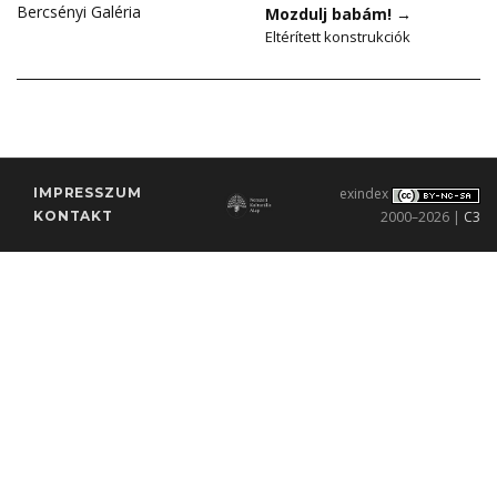
Bercsényi Galéria
Mozdulj babám!
→
Eltérített konstrukciók
IMPRESSZUM
exindex
KONTAKT
2000–2026 |
C3