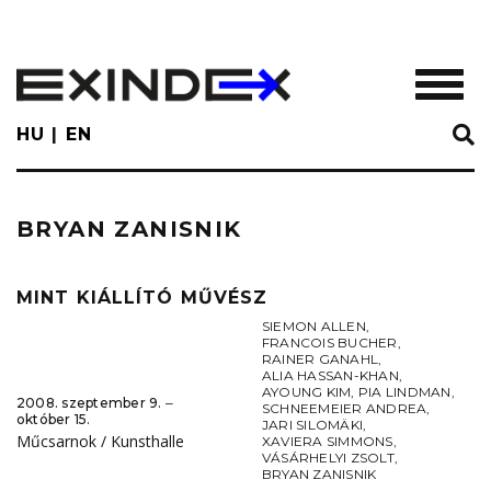
Skip
to
main
TOGGL
content
HU
EN
BRYAN ZANISNIK
MINT KIÁLLÍTÓ MŰVÉSZ
SIEMON ALLEN
,
FRANCOIS BUCHER
,
RAINER GANAHL
,
ALIA HASSAN-KHAN
,
AYOUNG KIM
,
PIA LINDMAN
,
2008. szeptember 9. ‒
SCHNEEMEIER ANDREA
,
október 15.
JARI SILOMÄKI
,
Műcsarnok / Kunsthalle
XAVIERA SIMMONS
,
VÁSÁRHELYI ZSOLT
,
BRYAN ZANISNIK