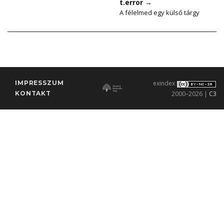
t.error
→
A félelmed egy külső tárgy
IMPRESSZUM
exindex
KONTAKT
2000–2026 |
C3