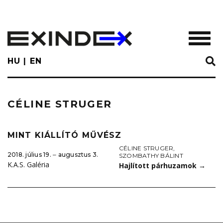
Skip
to
main
TOGGL
content
HU
EN
CÉLINE STRUGER
MINT KIÁLLÍTÓ MŰVÉSZ
CÉLINE STRUGER
,
2018. július 19. ‒ augusztus 3.
SZOMBATHY BÁLINT
K.A.S. Galéria
Hajlított párhuzamok
→