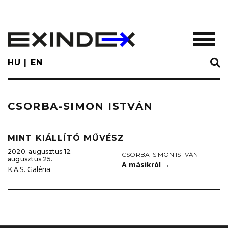
Skip
to
main
TOGGL
content
HU
EN
CSORBA-SIMON ISTVÁN
MINT KIÁLLÍTÓ MŰVÉSZ
2020. augusztus 12. ‒
CSORBA-SIMON ISTVÁN
augusztus 25.
A másikról
→
K.A.S. Galéria