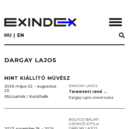
Skip
to
main
TOGGL
content
HU
EN
DARGAY LAJOS
MINT KIÁLLÍTÓ MŰVÉSZ
DARGAY LAJOS
2026. május 22. ‒ augusztus
23.
Teremtett rend
→
Műcsarnok / Kunsthalle
Dargay Lajos univerzuma
BOLYGÓ BÁLINT
,
CSÖRGŐ ATTILA
,
DARGAY LAJOS
,
2023. november 19. ‒ 2024.