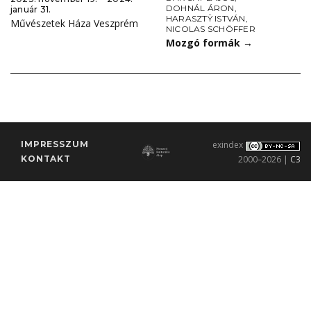
DOHNÁL ÁRON
,
január 31.
HARASZTŸ ISTVÁN
,
Művészetek Háza Veszprém
NICOLAS SCHÖFFER
Mozgó formák
→
IMPRESSZUM
exindex
KONTAKT
2000–2026 |
C3