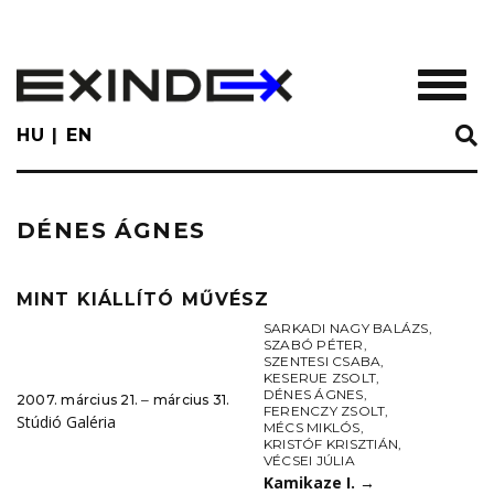
Skip
to
main
TOGGL
content
HU
EN
DÉNES ÁGNES
MINT KIÁLLÍTÓ MŰVÉSZ
SARKADI NAGY BALÁZS
,
SZABÓ PÉTER
,
SZENTESI CSABA
,
KESERUE ZSOLT
,
DÉNES ÁGNES
,
2007. március 21. ‒ március 31.
FERENCZY ZSOLT
,
Stúdió Galéria
MÉCS MIKLÓS
,
KRISTÓF KRISZTIÁN
,
VÉCSEI JÚLIA
Kamikaze I.
→