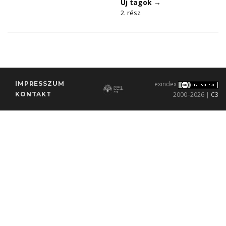
Új tagok
→
2. rész
IMPRESSZUM
exindex
KONTAKT
2000–2026 |
C3