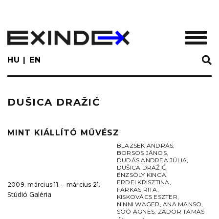
Skip
to
main
TOGGL
content
HU
EN
DUŠICA DRAŽIĆ
MINT KIÁLLÍTÓ MŰVÉSZ
BLAZSEK ANDRÁS
,
BORSOS JÁNOS
,
DUDÁS ANDREA JÚLIA
,
DUŠICA DRAŽIĆ
,
ÉNZSÖLY KINGA
,
ERDEI KRISZTINA
,
2009. március 11. ‒ március 21.
FARKAS RITA
,
Stúdió Galéria
KISKOVÁCS ESZTER
,
NINNI WAGER
,
ANA MANSO
,
SOÓ ÁGNES
,
ZÁDOR TAMÁS