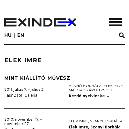
Skip
to
main
TOGGL
content
HU
EN
ELEK IMRE
MINT KIÁLLÍTÓ MŰVÉSZ
BLAHÓ BORBÁLA
,
ELEK IMRE
,
2011. július 7. ‒ július 31.
MAJOROS ÁRON ZSOLT
Faur Zsófi Galéria
Kezdő nyelvlecke
→
2010. november 17. ‒
ELEK IMRE
,
SZANYI BORBÁLA
november 27.
Elek Imre, Szanyi Borbála