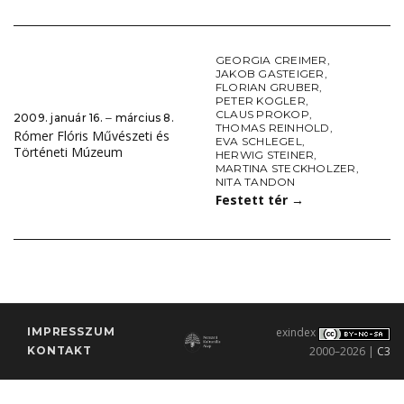
GEORGIA CREIMER
,
JAKOB GASTEIGER
,
FLORIAN GRUBER
,
PETER KOGLER
,
CLAUS PROKOP
,
2009. január 16. ‒ március 8.
THOMAS REINHOLD
,
Rómer Flóris Művészeti és
EVA SCHLEGEL
,
Történeti Múzeum
HERWIG STEINER
,
MARTINA STECKHOLZER
,
NITA TANDON
Festett tér
→
IMPRESSZUM
exindex
KONTAKT
2000–2026 |
C3