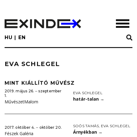
Skip
to
main
TOGGL
content
HU
EN
EVA SCHLEGEL
MINT KIÁLLÍTÓ MŰVÉSZ
2019. május 26. ‒ szeptember
EVA SCHLEGEL
1.
határ-talan
→
MűvészetMalom
SOÓS TAMÁS
,
EVA SCHLEGEL
2017. október 4. ‒ október 20.
Árnyékban
→
Fészek Galéria