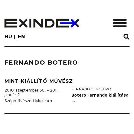
Skip
to
main
TOGGL
content
HU
EN
FERNANDO BOTERO
MINT KIÁLLÍTÓ MŰVÉSZ
FERNANDO BOTERO
2010. szeptember 30. ‒ 2011.
Botero Fernando kiállítása
január 2.
→
Szépművészeti Múzeum