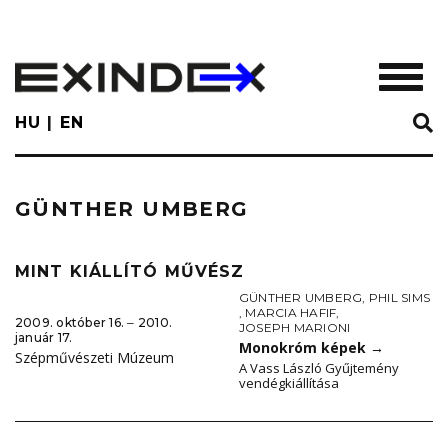
Skip
to
main
TOGGL
content
HU
EN
GÜNTHER UMBERG
MINT KIÁLLÍTÓ MŰVÉSZ
GÜNTHER UMBERG
,
PHIL SIMS
,
MARCIA HAFIF
,
2009. október 16. ‒ 2010.
JOSEPH MARIONI
január 17.
Monokróm képek
→
Szépművészeti Múzeum
A Vass László Gyűjtemény
vendégkiállítása