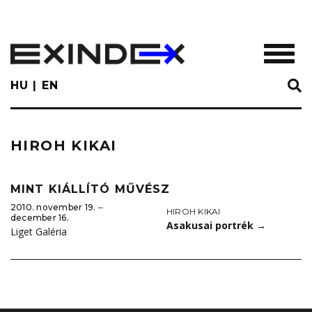
Skip
to
main
TOGGL
content
HU
EN
HIROH KIKAI
MINT KIÁLLÍTÓ MŰVÉSZ
2010. november 19. ‒
HIROH KIKAI
december 16.
Asakusai portrék
→
Liget Galéria