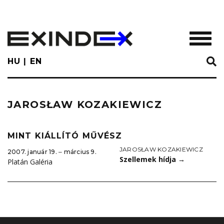
Skip
to
main
TOGGL
content
HU
EN
JAROSŁAW KOZAKIEWICZ
MINT KIÁLLÍTÓ MŰVÉSZ
JAROSŁAW KOZAKIEWICZ
2007. január 19. ‒ március 9.
Szellemek hídja
→
Platán Galéria