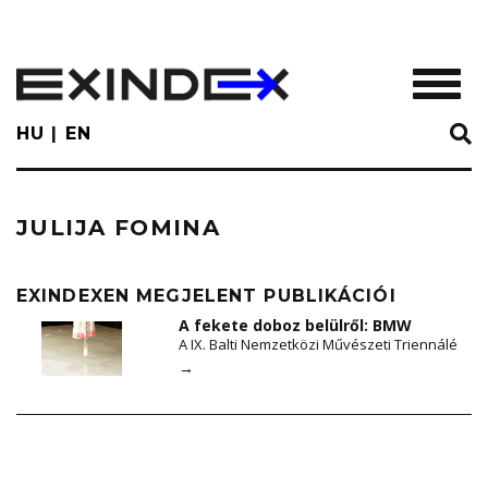
Skip
to
main
TOGGL
content
HU
EN
JULIJA FOMINA
EXINDEXEN MEGJELENT PUBLIKÁCIÓI
A fekete doboz belülről: BMW
A IX. Balti Nemzetközi Művészeti Triennálé
→