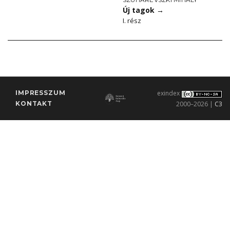
Új tagok
→
I. rész
IMPRESSZUM
exindex
KONTAKT
2000–2026 |
C3