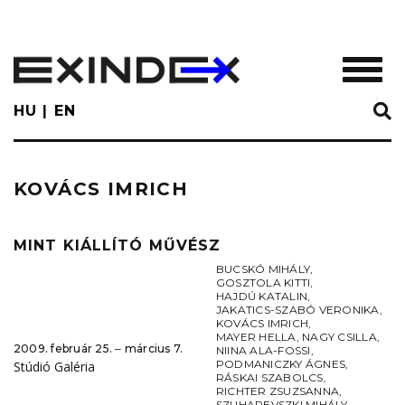
Skip
to
main
TOGGL
content
HU
EN
KOVÁCS IMRICH
MINT KIÁLLÍTÓ MŰVÉSZ
BUCSKÓ MIHÁLY
,
GOSZTOLA KITTI
,
HAJDÚ KATALIN
,
JAKATICS-SZABÓ VERONIKA
,
KOVÁCS IMRICH
,
MAYER HELLA
,
NAGY CSILLA
,
2009. február 25. ‒ március 7.
NIINA ALA-FOSSI
,
PODMANICZKY ÁGNES
,
Stúdió Galéria
RÁSKAI SZABOLCS
,
RICHTER ZSUZSANNA
,
SZUHAREVSZKI MIHÁLY