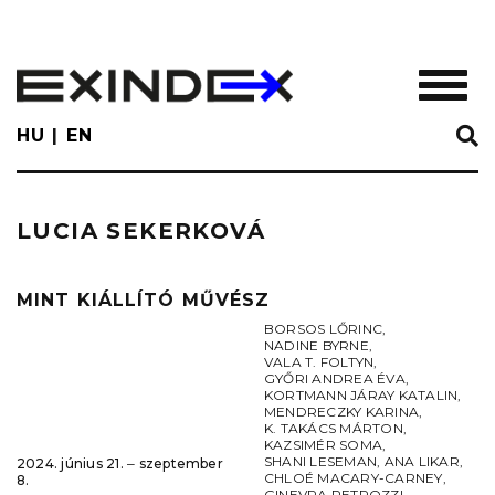
Skip
to
main
TOGGL
content
HU
EN
LUCIA SEKERKOVÁ
MINT KIÁLLÍTÓ MŰVÉSZ
BORSOS LŐRINC
,
NADINE BYRNE
,
VALA T. FOLTYN
,
GYŐRI ANDREA ÉVA
,
KORTMANN JÁRAY KATALIN
,
MENDRECZKY KARINA
,
K. TAKÁCS MÁRTON
,
KAZSIMÉR SOMA
,
SHANI LESEMAN
,
ANA LIKAR
,
2024. június 21. ‒ szeptember
CHLOÉ MACARY-CARNEY
,
8.
GINEVRA PETROZZI
,