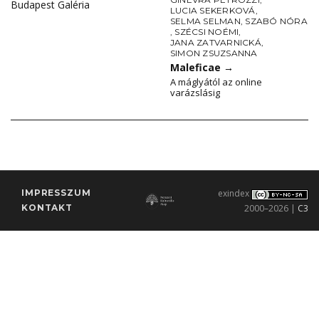
Budapest Galéria
LUCIA SEKERKOVÁ
,
SELMA SELMAN
,
SZABÓ NÓRA
,
SZÉCSI NOÉMI
,
JANA ZATVARNICKÁ
,
SIMON ZSUZSANNA
Maleficae
→
A máglyától az online
varázslásig
IMPRESSZUM
exindex
KONTAKT
2000–2026 |
C3