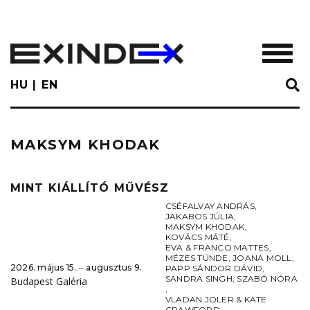
Skip
to
main
TOGGL
content
HU
EN
MAKSYM KHODAK
MINT KIÁLLÍTÓ MŰVÉSZ
CSÉFALVAY ANDRÁS
,
JAKABOS JÚLIA
,
MAKSYM KHODAK
,
KOVÁCS MÁTÉ
,
EVA & FRANCO MATTES
,
MÉZES TÜNDE
,
JOANA MOLL
,
2026. május 15. ‒ augusztus 9.
PAPP SÁNDOR DÁVID
,
SANDRA SINGH
,
SZABÓ NÓRA
Budapest Galéria
,
VLADAN JOLER & KATE
CRAWFORD