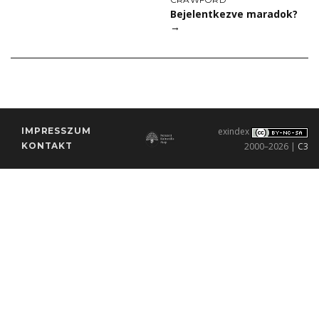
Bejelentkezve maradok?
→
IMPRESSZUM
exindex
KONTAKT
2000–2026 |
C3