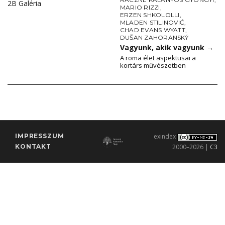
2B Galéria
MARIO RIZZI
,
ERZEN SHKOLOLLI
,
MLADEN STILINOVIĆ
,
CHAD EVANS WYATT
,
DUŠAN ZAHORANSKÝ
Vagyunk, akik vagyunk
→
A roma élet aspektusai a
kortárs művészetben
IMPRESSZUM
exindex
KONTAKT
2000–2026 |
C3