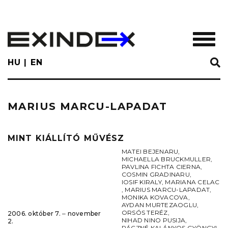
Skip
to
main
TOGGL
content
HU
EN
MARIUS MARCU-LAPADAT
MINT KIÁLLÍTÓ MŰVÉSZ
MATEI BEJENARU
,
MICHAELLA BRUCKMULLER
,
PAVLINA FICHTA CIERNA
,
COSMIN GRADINARU
,
IOSIF KIRALY
,
MARIANA CELAC
,
MARIUS MARCU-LAPADAT
,
MONIKA KOVACOVA
,
AYDAN MURTEZAOGLU
,
ORSÓS TERÉZ
,
2006. október 7. ‒ november
NIHAD NINO PUSIJA
,
2.
RÁCZNÉ KALÁNYOS GYÖNGYI
,