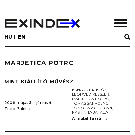
Skip
to
main
TOGGL
content
HU
EN
MARJETICA POTRC
MINT KIÁLLÍTÓ MŰVÉSZ
ERHARDT MIKLÓS
,
LEOPOLD KESSLER
,
MARJETICA POTRC
,
2006. május 5. ‒ június 4.
TOMAS SARACENO
,
TOMO SAVIC-GECAN
,
Trafó Galéria
NASRIN TABATABAI
A mobilitásról
→