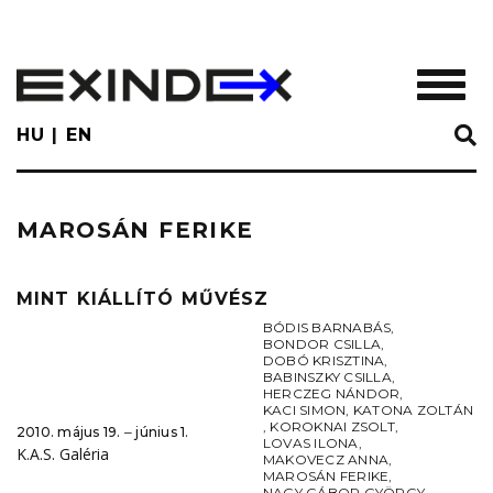
Skip
to
main
TOGGL
content
HU
EN
MAROSÁN FERIKE
MINT KIÁLLÍTÓ MŰVÉSZ
BÓDIS BARNABÁS
,
BONDOR CSILLA
,
DOBÓ KRISZTINA
,
BABINSZKY CSILLA
,
HERCZEG NÁNDOR
,
KACI SIMON
,
KATONA ZOLTÁN
,
KOROKNAI ZSOLT
,
2010. május 19. ‒ június 1.
LOVAS ILONA
,
K.A.S. Galéria
MAKOVECZ ANNA
,
MAROSÁN FERIKE
,
NAGY GÁBOR GYÖRGY
,