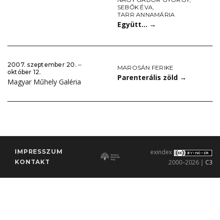
SEBŐK ÉVA
,
TARR ANNAMÁRIA
Együtt…
→
2007. szeptember 20. ‒
MAROSÁN FERIKE
október 12.
Parenterális zöld
→
Magyar Műhely Galéria
IMPRESSZUM
exindex
KONTAKT
2000–2026 |
C3