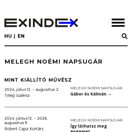
Skip
to
main
TOGGL
content
HU
EN
MELEGH NOÉMI NAPSUGÁR
MINT KIÁLLÍTÓ MŰVÉSZ
MELEGH NOÉMI NAPSUGÁR
2024. július 12. ‒ augusztus 2.
Gábor és Kálmán
→
Telep Galéria
2024. június 12. ‒ 2026.
MELEGH NOÉMI NAPSUGÁR
augusztus 9.
Így láthatsz meg
Robert Capa Kortárs
engemet
→