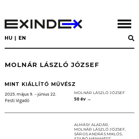
Skip
to
main
TOGGL
content
HU
EN
MOLNÁR LÁSZLÓ JÓZSEF
MINT KIÁLLÍTÓ MŰVÉSZ
MOLNÁR LÁSZLÓ JÓZSEF
2025. május 9. ‒ június 22.
50 év
→
Pesti Vigadó
ALMÁSY ALADÁR
,
MOLNÁR LÁSZLÓ JÓZSEF
,
SÁROS ANDRÁS MIKLÓS
,
SZABÓ MENYHÉRT
,