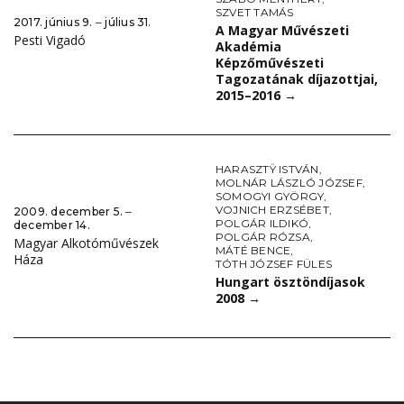
SZVET TAMÁS
2017. június 9. ‒ július 31.
A Magyar Művészeti
Pesti Vigadó
Akadémia
Képzőművészeti
Tagozatának díjazottjai,
2015–2016
→
HARASZTŸ ISTVÁN
,
MOLNÁR LÁSZLÓ JÓZSEF
,
SOMOGYI GYÖRGY
,
VOJNICH ERZSÉBET
,
2009. december 5. ‒
POLGÁR ILDIKÓ
,
december 14.
POLGÁR RÓZSA
,
Magyar Alkotóművészek
MÁTÉ BENCE
,
Háza
TÓTH JÓZSEF FÜLES
Hungart ösztöndíjasok
2008
→