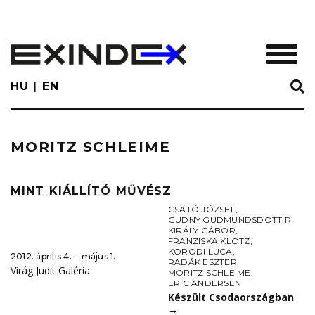
Skip
to
main
TOGGL
content
HU
EN
MORITZ SCHLEIME
MINT KIÁLLÍTÓ MŰVÉSZ
CSATÓ JÓZSEF
,
GUDNY GUDMUNDSDOTTIR
,
KIRÁLY GÁBOR
,
FRANZISKA KLOTZ
,
KORODI LUCA
,
2012. április 4. ‒ május 1.
RADÁK ESZTER
,
Virág Judit Galéria
MORITZ SCHLEIME
,
ERIC ANDERSEN
Készült Csodaországban
→