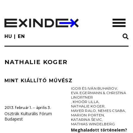
Skip
to
main
TOGGL
content
HU
EN
NATHALIE KOGER
MINT KIÁLLÍTÓ MŰVÉSZ
IGOR ÉS IVÁN BUHAROV
,
EVA EGERMANN & CHRISTINA
LINORTNER
,
KHOÓR LILLA
,
NATHALIE KOGER
,
2013. február 1. ‒ április 3.
MAYER RALO
,
NEMES CSABA
,
Osztrák Kulturális Fórum
MARION PORTEN
,
Budapest
KATARINA ŠEVIC
,
MATHIAS WINDELBERG
Meghaladott történelem?