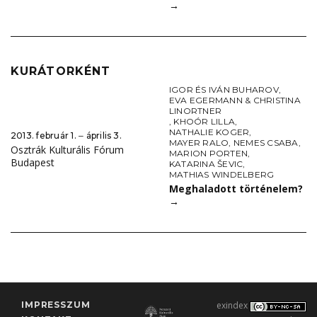
→
KURÁTORKÉNT
IGOR ÉS IVÁN BUHAROV
,
EVA EGERMANN & CHRISTINA
LINORTNER
,
KHOÓR LILLA
,
NATHALIE KOGER
,
2013. február 1. ‒ április 3.
MAYER RALO
,
NEMES CSABA
,
Osztrák Kulturális Fórum
MARION PORTEN
,
Budapest
KATARINA ŠEVIC
,
MATHIAS WINDELBERG
Meghaladott történelem?
→
IMPRESSZUM
exindex