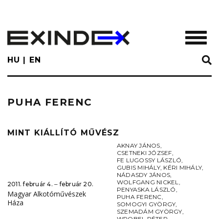
Skip
to
main
TOGGL
content
HU
EN
PUHA FERENC
MINT KIÁLLÍTÓ MŰVÉSZ
AKNAY JÁNOS
,
CSETNEKI JÓZSEF
,
FE LUGOSSY LÁSZLÓ
,
GUBIS MIHÁLY
,
KÉRI MIHÁLY
,
NÁDASDY JÁNOS
,
WOLFGANG NICKEL
,
2011. február 4. ‒ február 20.
PENYASKA LÁSZLÓ
,
Magyar Alkotóművészek
PUHA FERENC
,
Háza
SOMOGYI GYÖRGY
,
SZEMADÁM GYÖRGY
,
WROBEL PÉTER