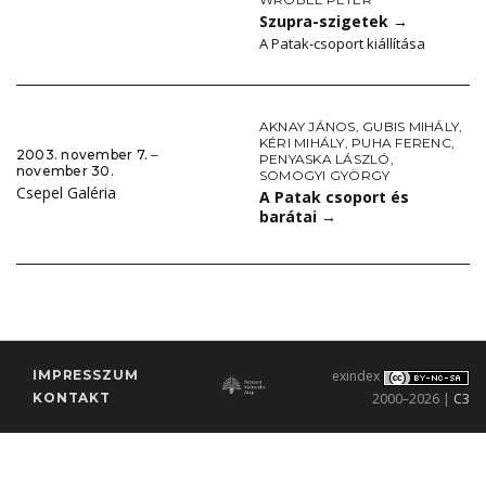
Szupra-szigetek
→
A Patak-csoport kiállítása
AKNAY JÁNOS
,
GUBIS MIHÁLY
,
KÉRI MIHÁLY
,
PUHA FERENC
,
2003. november 7. ‒
PENYASKA LÁSZLÓ
,
november 30.
SOMOGYI GYÖRGY
Csepel Galéria
A Patak csoport és
barátai
→
IMPRESSZUM
exindex
KONTAKT
2000–2026 |
C3