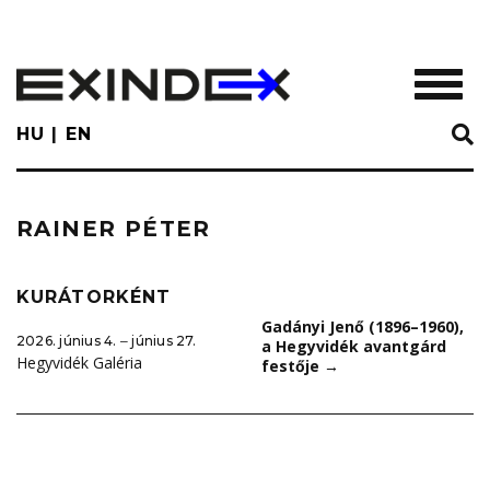
Skip
to
main
TOGGL
content
HU
EN
RAINER PÉTER
KURÁTORKÉNT
Gadányi Jenő (1896–1960),
2026. június 4. ‒ június 27.
a Hegyvidék avantgárd
Hegyvidék Galéria
festője
→