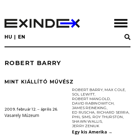
Skip
to
main
TOGGL
content
HU
EN
ROBERT BARRY
MINT KIÁLLÍTÓ MŰVÉSZ
ROBERT BARRY
,
MAX COLE
,
SOL LEWITT
,
ROBERT MANGOLD
,
DAVID RABINOWITCH
,
JAMES REINEKING
,
2009. február 12. ‒ április 26.
ED RUSCHA
,
RICHARD SERRA
,
Vasarely Múzeum
PHIL SIMS
,
ROY THURSTON
,
SHAWN WALLIS
,
JERRY ZENIUK
Egy kis Amerika
→