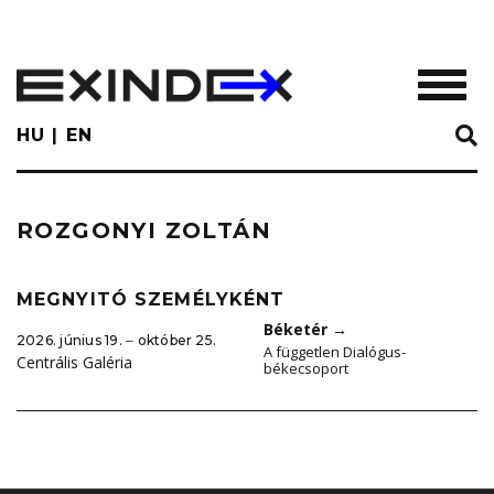
Skip
to
main
TOGGL
content
HU
EN
ROZGONYI ZOLTÁN
MEGNYITÓ SZEMÉLYKÉNT
Béketér
→
2026. június 19. ‒ október 25.
A független Dialógus-
Centrális Galéria
békecsoport