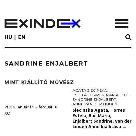
Skip
to
main
TOGGL
content
HU
EN
SANDRINE ENJALBERT
MINT KIÁLLÍTÓ MŰVÉSZ
AGATA SIECINSKA
,
ESTELA TORRES
,
MARIA BUIL
,
SANDRINE ENJALBERT
,
ANNE VAN DER LINDEN
2006. január 13. ‒ február 18.
Siecinska Agata, Torres
XO
Estela, Buil Maria,
Enjalbert Sandrine, van der
Linden Anne kiállítása
→