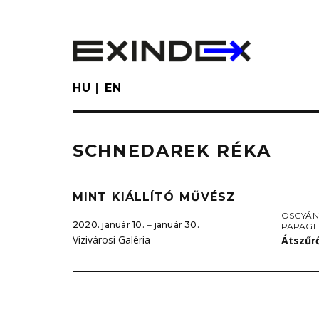
Skip
to
main
content
HU
EN
SCHNEDAREK RÉKA
MINT KIÁLLÍTÓ MŰVÉSZ
OSGYÁN
2020. január 10. ‒ január 30.
PAPAGE
Vízivárosi Galéria
Átszűr