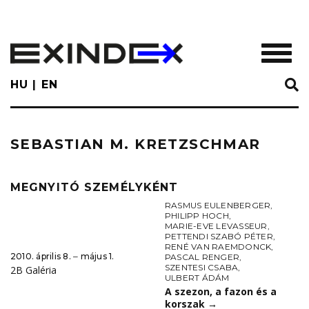
Skip
to
main
TOGGL
content
HU
EN
SEBASTIAN M. KRETZSCHMAR
MEGNYITÓ SZEMÉLYKÉNT
RASMUS EULENBERGER
,
PHILIPP HOCH
,
MARIE-EVE LEVASSEUR
,
PETTENDI SZABÓ PÉTER
,
RENÉ VAN RAEMDONCK
,
2010. április 8. ‒ május 1.
PASCAL RENGER
,
SZENTESI CSABA
,
2B Galéria
ULBERT ÁDÁM
A szezon, a fazon és a
korszak
→