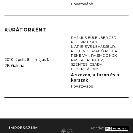
Hovatovább
KURÁTORKÉNT
RASMUS EULENBERGER
,
PHILIPP HOCH
,
MARIE-EVE LEVASSEUR
,
PETTENDI SZABÓ PÉTER
,
RENÉ VAN RAEMDONCK
,
2010. április 8. ‒ május 1.
PASCAL RENGER
,
SZENTESI CSABA
,
2B Galéria
ULBERT ÁDÁM
A szezon, a fazon és a
korszak
→
Hovatovább
IMPRESSZUM
exindex