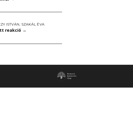
ZY ISTVÁN
,
SZAKÁL ÉVA
tt reakció
→