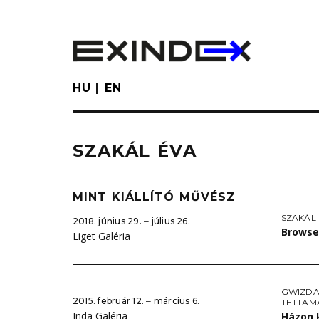
Skip
to
main
content
HU
EN
SZAKÁL ÉVA
MINT KIÁLLÍTÓ MŰVÉSZ
SZAKÁL
2018. június 29. ‒ július 26.
Brows
Liget Galéria
GWIZDA
2015. február 12. ‒ március 6.
TETTAM
Inda Galéria
Házon 