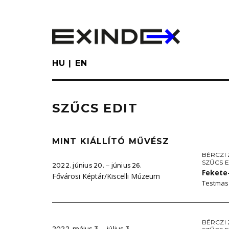
Skip
to
main
content
HU
EN
SZŰCS EDIT
MINT KIÁLLÍTÓ MŰVÉSZ
BÉRCZI 
SZŰCS E
2022. június 20. ‒ június 26.
Fekete
Fővárosi Képtár/Kiscelli Múzeum
Testmas
BÉRCZI 
2022. május 3. ‒ július 3.