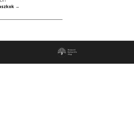
DIT
aszkok
→