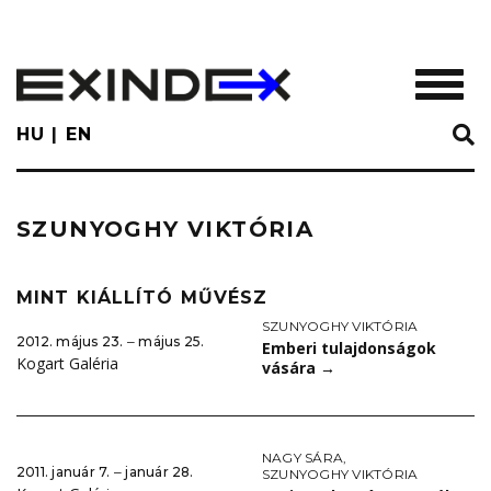
Skip
to
main
TOGGL
content
HU
EN
SZUNYOGHY VIKTÓRIA
MINT KIÁLLÍTÓ MŰVÉSZ
SZUNYOGHY VIKTÓRIA
2012. május 23. ‒ május 25.
Emberi tulajdonságok
Kogart Galéria
vására
→
NAGY SÁRA
,
2011. január 7. ‒ január 28.
SZUNYOGHY VIKTÓRIA