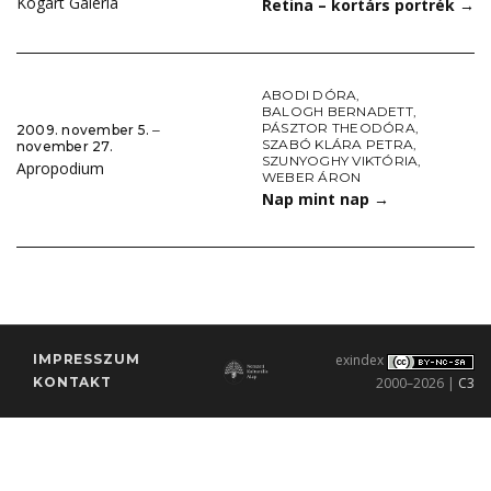
Kogart Galéria
Retina – kortárs portrék
→
ABODI DÓRA
,
BALOGH BERNADETT
,
PÁSZTOR THEODÓRA
,
2009. november 5. ‒
SZABÓ KLÁRA PETRA
,
november 27.
SZUNYOGHY VIKTÓRIA
,
Apropodium
WEBER ÁRON
Nap mint nap
→
IMPRESSZUM
exindex
KONTAKT
2000–2026 |
C3