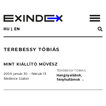
Skip
to
main
TOGGL
content
HU
EN
TEREBESSY TÓBIÁS
MINT KIÁLLÍTÓ MŰVÉSZ
TEREBESSY TÓBIÁS
2009. január 30. ‒ február 13.
Hangnyalábok,
Medence Szalon
fényhullámok
→