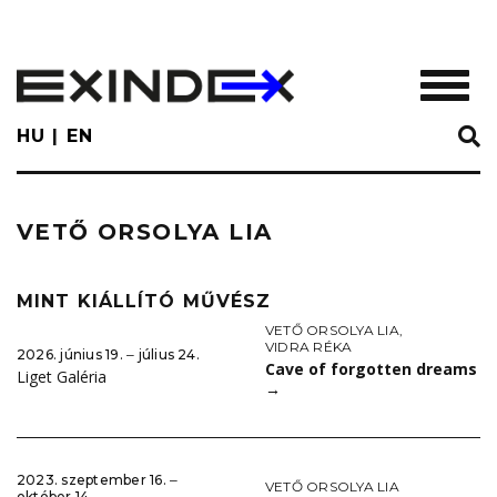
Skip
to
main
TOGGL
content
HU
EN
VETŐ ORSOLYA LIA
MINT KIÁLLÍTÓ MŰVÉSZ
VETŐ ORSOLYA LIA
,
VIDRA RÉKA
2026. június 19. ‒ július 24.
Cave of forgotten dreams
Liget Galéria
→
2023. szeptember 16. ‒
VETŐ ORSOLYA LIA
október 14.