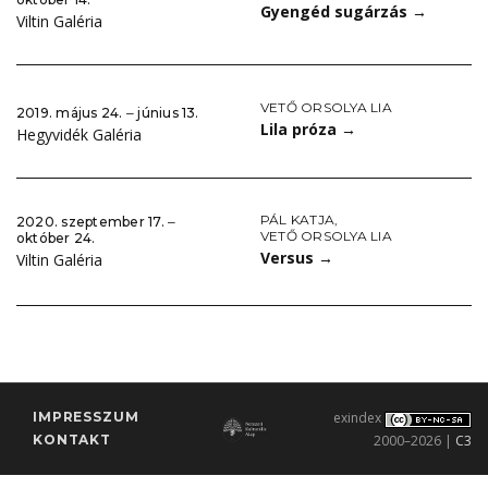
Gyengéd sugárzás
→
Viltin Galéria
VETŐ ORSOLYA LIA
2019. május 24. ‒ június 13.
Lila próza
→
Hegyvidék Galéria
PÁL KATJA
,
2020. szeptember 17. ‒
VETŐ ORSOLYA LIA
október 24.
Versus
→
Viltin Galéria
IMPRESSZUM
exindex
KONTAKT
2000–2026 |
C3