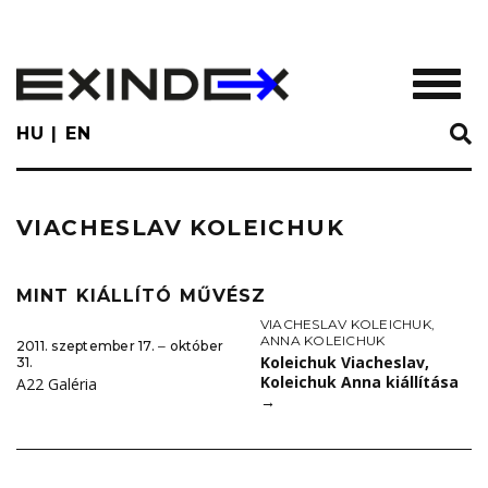
Skip
to
main
TOGGL
content
HU
EN
VIACHESLAV KOLEICHUK
MINT KIÁLLÍTÓ MŰVÉSZ
VIACHESLAV KOLEICHUK
,
ANNA KOLEICHUK
2011. szeptember 17. ‒ október
Koleichuk Viacheslav,
31.
Koleichuk Anna kiállítása
A22 Galéria
→