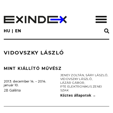
Skip
to
main
TOGGL
content
HU
EN
VIDOVSZKY LÁSZLÓ
MINT KIÁLLÍTÓ MŰVÉSZ
JENEY ZOLTÁN
,
SÁRY LÁSZLÓ
,
VIDOVSZKY LÁSZLÓ
,
2013. december 14. ‒ 2014.
LÁZÁR GÁBOR
,
január 10.
PTE ELEKTRONIKUS ZENEI
2B Galéria
SZAK
Köztes állapotok
→