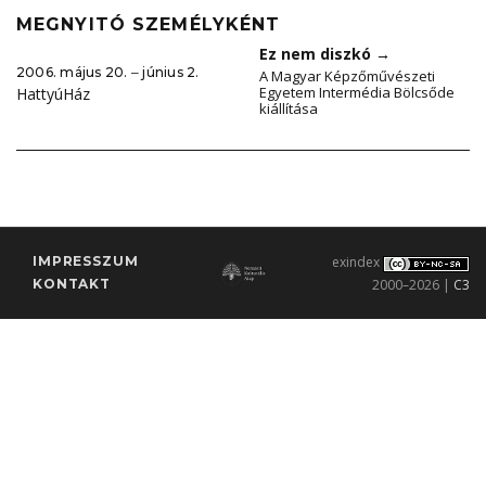
MEGNYITÓ SZEMÉLYKÉNT
Ez nem diszkó
→
2006. május 20. ‒ június 2.
A Magyar Képzőművészeti
Egyetem Intermédia Bölcsőde
HattyúHáz
kiállítása
IMPRESSZUM
exindex
KONTAKT
2000–2026 |
C3