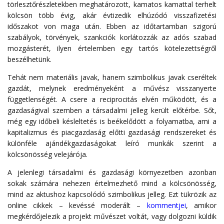
törlesztőrészletekben meghatározott, kamatos kamattal terhelt
kölcsön több évig, akár évtizedik elhúzódó visszafizetési
időszakot von maga után. Ebben az időtartamban szigorú
szabályok, törvények, szankciók korlátozzák az adós szabad
mozgásterét, ilyen értelemben egy tartós kötelezettségről
beszélhetünk.
Tehát nem materiális javak, hanem szimbolikus javak cseréltek
gazdát, melynek eredményeként a művész visszanyerte
függetlenségét. A csere a reciprocitás elvén működött, és a
gazdaságival szemben a társadalmi jelleg került előtérbe. Sőt,
még egy időbeli késleltetés is beékelődött a folyamatba, ami a
kapitalizmus és piacgazdaság előtti gazdasági rendszereket és
különféle ajándékgazdaságokat leíró munkák szerint a
kölcsönösség velejárója.
A jelenlegi társadalmi és gazdasági környezetben azonban
sokak számára nehezen értelmezhető mind a kölcsönösség,
mind az aktushoz kapcsolódó szimbolikus jelleg. Ezt tükrözik az
online cikkek – kevéssé moderált –
kommentjei
, amikor
megkérdőjelezik a projekt művészet voltát, vagy dolgozni küldik