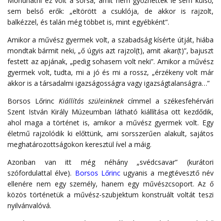
Mondhatni ez volt a sorsa, amit nem győzhettek le sem külső,
sem belső erők: „eltörött a csuklója, de akkor is rajzolt,
balkézzel, és talán még többet is, mint egyébként”.
Amikor a művész gyermek volt, a szabadság kísérte útját, hiába
mondtak bármit neki, „ő úgyis azt rajzol(t), amit akar(t)”, bajuszt
festett az apjának, „pedig sohasem volt neki”. Amikor a művész
gyermek volt, tudta, mi a jó és mi a rossz, „érzékeny volt már
akkor is a társadalmi igazságosságra vagy igazságtalanságra…”
Borsos Lőrinc
Kiállítás szüleinknek
címmel a székesfehérvári
Szent István Király Múzeumban látható kiállítása ott kezdődik,
ahol maga a történet is, amikor a művész gyermek volt. Egy
életmű rajzolódik ki előttünk, ami sorsszerűen alakult, sajátos
meghatározottságokon keresztül ível a máig.
Azonban van itt még néhány „svédcsavar” (kurátori
szófordulattal élve).
Borsos Lőrinc
ugyanis a megtévesztő név
ellenére nem egy személy, hanem egy művészcsoport. Az ő
közös történetük a művész-szubjektum konstruált voltát teszi
nyilvánvalóvá.