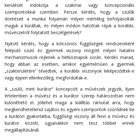
kerülését indokolja a szakmai vagy koncepcionális
szempontokkal szemben. Persze kérdés, hogy a szülők
döntéseit a munka folyamán milyen mértékig befolyásolták
maguk a kúráltak, és milyen módon hatottak rájuk a korábbi,
művészetről folytatott beszélgetések?
Nyitott kérdés, hogy a kölcsönös függőségek rendszereként
felépülő szülő és gyermek viszony mögött milyen hatalmi
mechanizmusok rejlenek a hétköznapok során. Kérdés marad,
hogy abban az esetben, amikor egyértelműen a gyermek
„szakterületére” tévedtek, a korábbi viszonyok leképeződtek-e
vagy éppen ellenkezőleg, megfordultak-e.
A „szülő, mint kurátor” koncepciót a művészek jegyzik, ilyen
értelemben a művész és a kurátor szerep határozottan nem
különíthető el. Jóllehet maga a kiállítás rámutat arra, hogy
megkerülhetetlenül sajátos és egyéni szempontok szűrődnek be
a kurátori gyakorlatba, függőségi viszony áll fenn a művész és
kurátor között, ugyanakkor nem tesz többet ennek
megállapításánál.