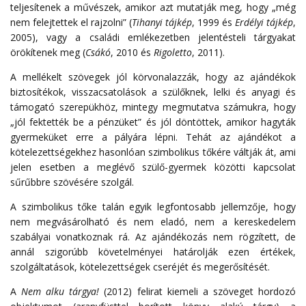
teljesítenek a művészek, amikor azt mutatják meg, hogy „még
nem felejtettek el rajzolni” (
Tihanyi tájkép
, 1999 és
Erdélyi tájkép
,
2005), vagy a családi emlékezetben jelentésteli tárgyakat
örökítenek meg (
Csákó
, 2010 és
Rigoletto
, 2011).
A mellékelt szövegek jól körvonalazzák, hogy az ajándékok
biztosítékok, visszacsatolások a szülőknek, lelki és anyagi és
támogató szerepükhöz, mintegy megmutatva számukra, hogy
„jól fektették be a pénzüket” és jól döntöttek, amikor hagyták
gyermeküket erre a pályára lépni. Tehát az ajándékot a
kötelezettségekhez hasonlóan szimbolikus tőkére váltják át, ami
jelen esetben a meglévő szülő-gyermek közötti kapcsolat
sűrűbbre szövésére szolgál.
A szimbolikus tőke talán egyik legfontosabb jellemzője, hogy
nem megvásárolható és nem eladó, nem a kereskedelem
szabályai vonatkoznak rá. Az ajándékozás nem rögzített, de
annál szigorúbb követelményei határolják ezen értékek,
szolgáltatások, kötelezettségek cseréjét és megerősítését.
A
Nem alku tárgya!
(2012) felirat kiemeli a szöveget hordozó