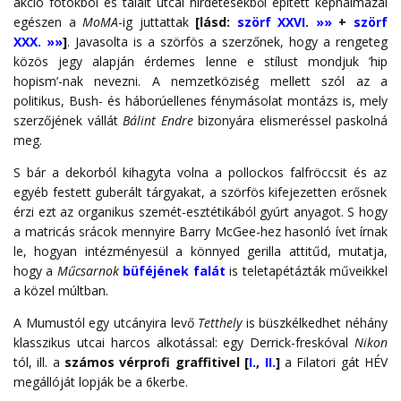
akció fotókból és talált utcai hirdetésekből épített képhalmazai
egészen a
MoMA
-ig juttattak
[lásd:
szörf XXVI. »»
+
szörf
XXX. »»
]
. Javasolta is a szörfös a szerzőnek, hogy a rengeteg
közös jegy alapján érdemes lenne e stílust mondjuk ’hip
hopism’-nak nevezni. A nemzetköziség mellett szól az a
politikus, Bush- és háborúellenes fénymásolat montázs is, mely
szerzőjének vállát
Bálint Endre
bizonyára elismeréssel paskolná
meg.
S bár a dekorból kihagyta volna a pollockos falfröccsit és az
egyéb festett guberált tárgyakat, a szörfös kifejezetten erősnek
érzi ezt az organikus szemét-esztétikából gyúrt anyagot. S hogy
a matricás srácok mennyire Barry McGee-hez hasonló ívet írnak
le, hogyan intézményesül a könnyed gerilla attitűd, mutatja,
hogy a
Műcsarnok
büféjének falát
is teletapétázták műveikkel
a közel múltban.
A Mumustól egy utcányira levő
Tetthely
is büszkélkedhet néhány
klasszikus utcai harcos alkotással: egy Derrick-freskóval
Nikon
tól, ill. a
számos vérprofi graffitivel
[
I.
,
II.
]
a Filatori gát HÉV
megállóját lopják be a 6kerbe.