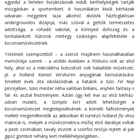
egyedül a hirtelen burjánzásnak indult kerthelyiségek tartják
mozgásban a sportembert. A használaton kívüli bérházak
udvarain megjelent laza alkohol divíziók házfoglalósan
undergroundos dizájnja, más szóval a gettók természetes
adottsága, a rohadó vakolat, a könnyed dohszag és a
lomtalanított bútorok mintegy szükséges alapfeltételei a
kocsmaművészetnek.
Történeti szempontból – a szerző majdnem használhatatlan
memóriája szerint – a utóbbi években a
Pótkulcs
volt az első
hely, ahol ez a mikroklíma biztosított volt haladóbb művészet,
pl. a holland
Kamiel Vershuren
anyagának bemutatására.
Emellett évek óta iskolázódnak a fiatalok a
Süss Fel Nap
pincéjében,
Saso
mester néha valóban briliáns, enyhén fantasy-s
fal- és asztal festményein. Aztán úgy két éve az első bérház-
udvari mulató, a
Szimpla kert
adott lehetőséget a
kocsmaművészet megtelepedésének: a korrekt falfestmények
mellett megemlítendők az akkoriban itt turnézó holland
flu
vírus
matricái is, melyek a művészmatrica műfaj első darabjai voltak
a pesti szcénában; tavaly viszont a szörfös tesója rejtett el pár
gipsz gombot néhány kert mellékhelyiségében…