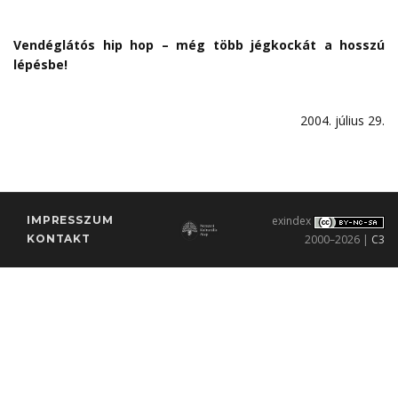
Vendéglátós hip hop – még több jégkockát a hosszú
lépésbe!
2004. július 29.
IMPRESSZUM
exindex
KONTAKT
2000–2026 |
C3