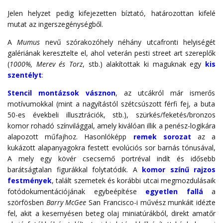
Jelen helyzet pedig kifejezetten bíztató, határozottan kifelé
mutat az ingerszegénységből.
A
Mumus
nevű szórakozóhely néhány utcafronti helyiségét
galériának keresztelte el, ahol veterán pesti street art szereplők
(
1000%, Merev és Torz
, stb.) alakítottak ki maguknak egy
kis
szentélyt
:
Stencil montázsok vásznon
, az utcákról már ismerős
motívumokkal (mint a nagyítástól szétcsúszott férfi fej, a buta
50-es évekbeli illusztrációk, stb.), szürkés/feketés/bronzos
komor rohadó színvilággal, amely kiválóan illik a penész-logikára
alapozott műfajhoz. Hasonlóképp
remek sorozat
az a
kukázott alapanyagokra festett evolúciós sor barnás tónusával,
A mely egy kövér csecsemő portréval indít és idősebb
barátságtalan figurákkal folytatódik. A
komor színű rajzos
festmények
, talált szemetek és korábbi utcai megmozdulásaik
fotódokumentációjának egybeépítése
egyetlen fallá
a
szörfösben
Barry McGee
San Francisco-i művész munkáit idézte
fel, akit a kesernyésen beteg olaj miniatúrákból, direkt amatőr