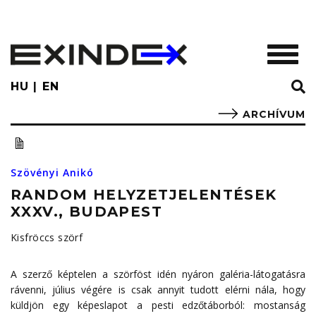
Skip
to
main
TOGGL
content
HU
EN
ARCHÍVUM
Szövényi Anikó
RANDOM HELYZETJELENTÉSEK
XXXV., BUDAPEST
Kisfröccs szörf
A szerző képtelen a szörföst idén nyáron galéria-látogatásra
rávenni, július végére is csak annyit tudott elérni nála, hogy
küldjön egy képeslapot a pesti edzőtáborból: mostanság