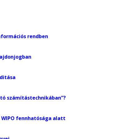
nformációs rendben
lajdonjogban
ditása
ató számítástechnikában”?
a WIPO fennhatósága alatt
nyei