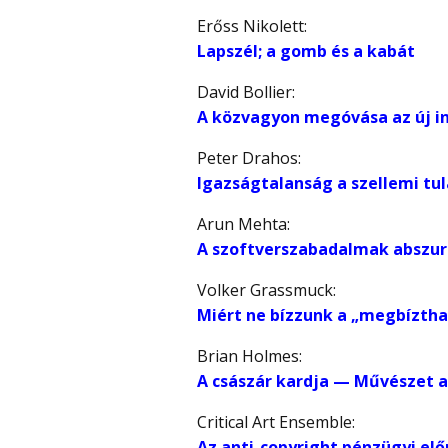
Erőss Nikolett:
Lapszél; a gomb és a kabát
David Bollier:
A közvagyon megóvása az új i
Peter Drahos:
Igazságtalanság a szellemi tu
Arun Mehta:
A szoftverszabadalmak abszur
Volker Grassmuck:
Miért ne bízzunk a „megbízth
Brian Holmes:
A császár kardja — Művészet 
Critical Art Ensemble:
Az anti-copyright pénzügyi elő