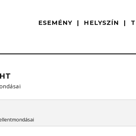
ESEMÉNY
HELYSZÍN
T
GHT
mondásai
 ellentmondásai