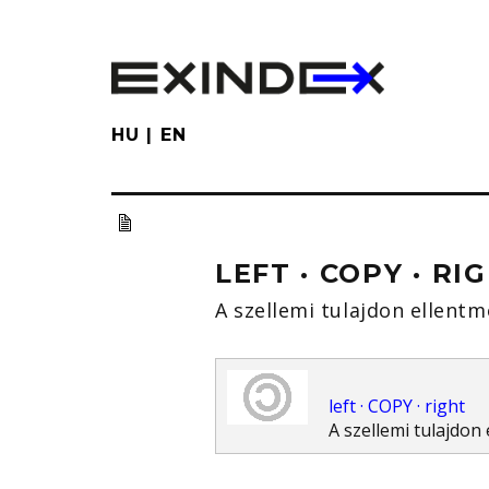
Skip
to
main
content
HU
EN
LEFT · COPY · RI
A szellemi tulajdon ellent
left · COPY · right
A szellemi tulajdon