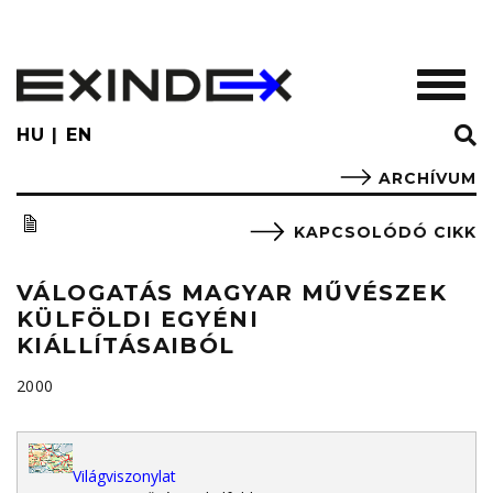
Skip
to
main
TOGGL
content
HU
EN
ARCHÍVUM
KAPCSOLÓDÓ CIKK
VÁLOGATÁS MAGYAR MŰVÉSZEK
KÜLFÖLDI EGYÉNI
KIÁLLÍTÁSAIBÓL
2000
Világviszonylat