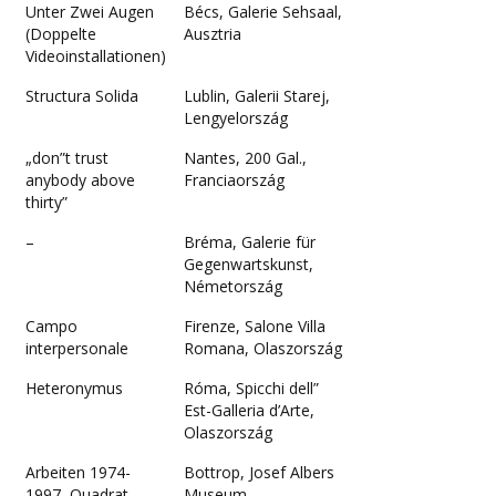
Unter Zwei Augen
Bécs, Galerie Sehsaal,
(Doppelte
Ausztria
Videoinstallationen)
Structura Solida
Lublin, Galerii Starej,
Lengyelország
„don”t trust
Nantes, 200 Gal.,
anybody above
Franciaország
thirty”
–
Bréma, Galerie für
Gegenwartskunst,
Németország
Campo
Firenze, Salone Villa
interpersonale
Romana, Olaszország
Heteronymus
Róma, Spicchi dell”
Est-Galleria d’Arte,
Olaszország
Arbeiten 1974-
Bottrop, Josef Albers
1997, Quadrat
Museum,