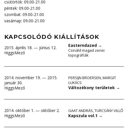
csütörtök: 09.00-21.00
péntek: 09.00-21.00
szombat: 09.00-21.00
vasárnap: 09.00-21.00
KAPCSOLÓDÓ KIÁLLÍTÁSOK
Easterndazed
→
2015. április 18. — június 12.
Csináld magad zenei
HiggsMező
topográfiák
2014. november 19. — 2015.
PERSIJN BROERSEN
,
MARGIT
január 30.
LUKÁCS
Változékony területek
→
HiggsMező
2014. október 1. — október 2.
GAAT ANDRÁS
,
TURCSÁNY VILLŐ
Kapszula vol.1
→
HiggsMező