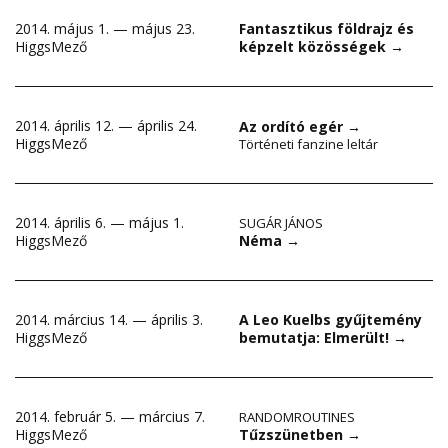
2014. május 1. — május 23.
Fantasztikus földrajz és
HiggsMező
képzelt közösségek
→
2014. április 12. — április 24.
Az ordító egér
→
HiggsMező
Történeti fanzine leltár
2014. április 6. — május 1.
SUGÁR JÁNOS
Néma
→
HiggsMező
2014. március 14. — április 3.
A Leo Kuelbs gyűjtemény
HiggsMező
bemutatja: Elmerült!
→
2014. február 5. — március 7.
RANDOMROUTINES
Tűzszünetben
→
HiggsMező