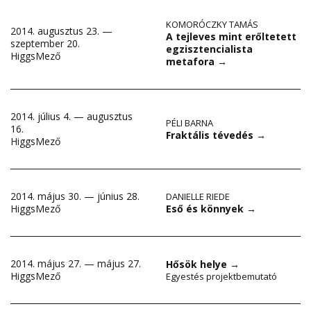
KOMORÓCZKY TAMÁS
2014. augusztus 23. —
A tejleves mint erőltetett
szeptember 20.
egzisztencialista
HiggsMező
metafora
→
2014. július 4. — augusztus
PÉLI BARNA
16.
Fraktális tévedés
→
HiggsMező
2014. május 30. — június 28.
DANIELLE RIEDE
Eső és könnyek
→
HiggsMező
2014. május 27. — május 27.
Hősök helye
→
HiggsMező
Egyestés projektbemutató