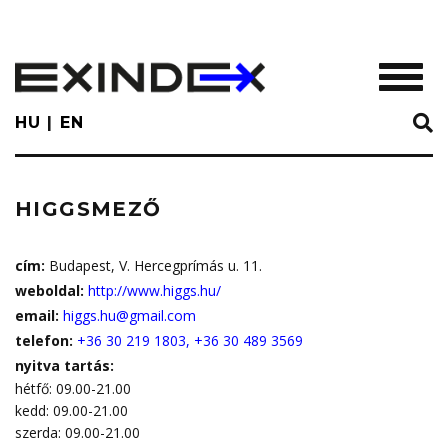
Skip
to
main
TOGGL
content
HU
EN
HIGGSMEZŐ
cím:
Budapest, V. Hercegprímás u. 11.
weboldal:
http://www.higgs.hu/
email:
higgs.hu@gmail.com
telefon:
+36 30 219 1803, +36 30 489 3569
nyitva tartás:
hétfő: 09.00-21.00
kedd: 09.00-21.00
szerda: 09.00-21.00