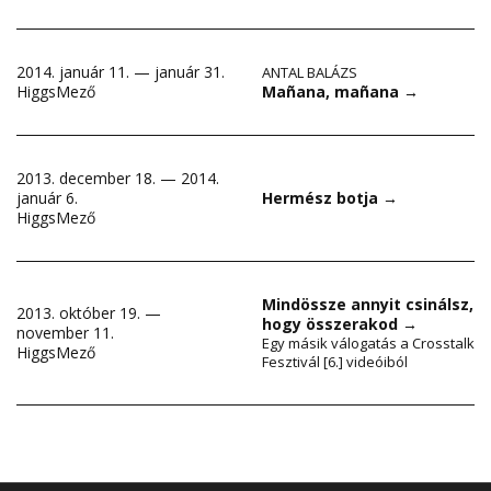
2014. január 11. — január 31.
ANTAL BALÁZS
Mañana, mañana
→
HiggsMező
2013. december 18. — 2014.
január 6.
Hermész botja
→
HiggsMező
Mindössze annyit csinálsz,
2013. október 19. —
hogy összerakod
→
november 11.
Egy másik válogatás a Crosstalk
HiggsMező
Fesztivál [6.] videóiból